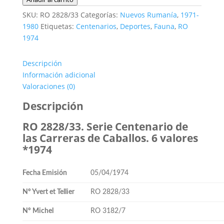
2828/33.
SKU:
RO 2828/33
Categorías:
Nuevos Rumanía
,
1971-
Serie
1980
Etiquetas:
Centenarios
,
Deportes
,
Fauna
,
RO
Carreras
1974
de
Caballos.
Descripción
6
Información adicional
valores
Valoraciones (0)
*1974
cantidad
Descripción
RO 2828/33. Serie Centenario de
las Carreras de Caballos. 6 valores
*1974
Fecha Emisión
05/04/1974
Nº Yvert et Tellier
RO 2828/33
Nº Michel
RO 3182/7