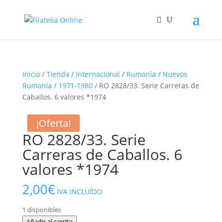
Inicio
/
Tienda
/
Internacional
/
Rumanía
/
Nuevos
Rumanía
/
1971-1980
/ RO 2828/33. Serie Carreras de
Caballos. 6 valores *1974
¡Oferta!
RO 2828/33. Serie
Carreras de Caballos. 6
valores *1974
2,00
€
IVA INCLUÍDO
1 disponibles
RO
Añadir al carrito