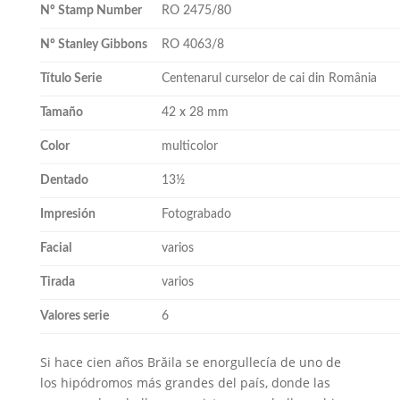
Nº Stamp Number
RO 2475/80
Nº Stanley Gibbons
RO 4063/8
Título Serie
Centenarul curselor de cai din România
Tamaño
42 x 28 mm
Color
multicolor
Dentado
13½
Impresión
Fotograbado
Facial
varios
Tirada
varios
Valores serie
6
Si hace cien años Brăila se enorgullecía de uno de
los hipódromos más grandes del país, donde las