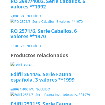
RO 3997/4002. Serie Caballos. 6
valores **1992
2,00
€
IVA INCLUÍDO
RO 2571/6. Serie Caballos. 6
valores **1970
3,10
€
IVA INCLUÍDO
Productos relacionados
Edifil 3614/6. Serie Fauna
española. 3 valores **1999
El
El
3,30
€
1,40
€
IVA INCLUÍDO
precio
precio
original
actual
Edifil 2531/5. Serie Fauna