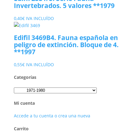
era:
es:
Invertebrados. 5 valores **1979
3,30€.
1,40€.
0,40
€
IVA INCLUÍDO
Edifil 3469B4. Fauna española en
peligro de extinción. Bloque de 4.
**1997
0,55
€
IVA INCLUÍDO
Categorías
Mi cuenta
Accede a tu cuenta o crea una nueva
Carrito