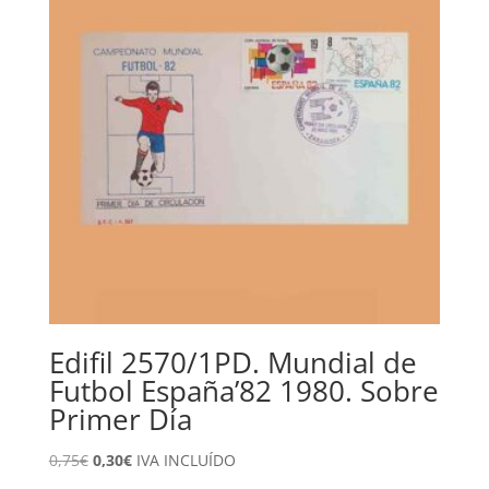
Edifil 2570/1PD. Mundial de
Futbol España’82 1980. Sobre
Primer Día
El
El
0,75
€
0,30
€
IVA INCLUÍDO
precio
precio