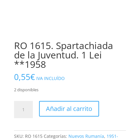
RO 1615. Spartachiada
de la Juventud. 1 Lei
**1958
0,55
€
IVA INCLUÍDO
2 disponibles
RO
Añadir al carrito
1615.
Spartachiada
de
la
SKU:
RO 1615
Categorías:
Nuevos Rumanía
,
1951-