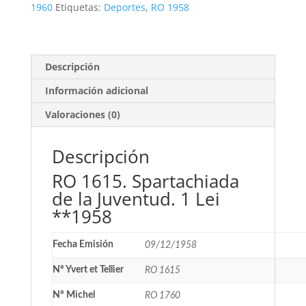
Juventud.
1960
Etiquetas:
Deportes
,
RO 1958
1
Lei
**1958
cantidad
Descripción
Información adicional
Valoraciones (0)
Descripción
RO 1615. Spartachiada
de la Juventud. 1 Lei
**1958
Fecha Emisión
09/12/1958
Nº Yvert et Tellier
RO 1615
Nº Michel
RO 1760