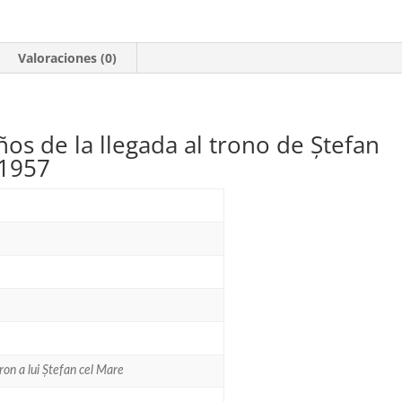
Grande.
2
valores
Valoraciones (0)
**1957
cantidad
os de la llegada al trono de Ștefan
*1957
ron a lui Ștefan cel Mare