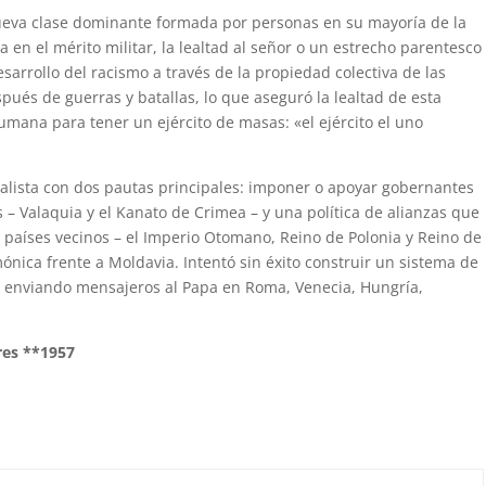
eva clase dominante formada por personas en su mayoría de la
 en el mérito militar, la lealtad al señor o un estrecho parentesco
rrollo del racismo a través de la propiedad colectiva de las
ués de guerras y batallas, lo que aseguró la lealtad de esta
 humana para tener un ejército de masas: «el ejército el uno
ealista con dos pautas principales: imponer o apoyar gobernantes
 – Valaquia y el Kanato de Crimea – y una política de alianzas que
s países vecinos – el Imperio Otomano, Reino de Polonia y Reino de
nica frente a Moldavia. Intentó sin éxito construir un sistema de
s, enviando mensajeros al Papa en Roma, Venecia, Hungría,
ores **1957