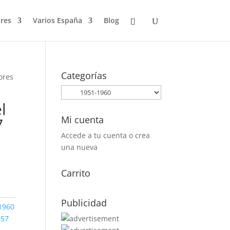
res
Varios España
Blog
Categorías
ores
l
Mi cuenta
7
Accede a tu cuenta o crea
una nueva
Carrito
Publicidad
1960
957