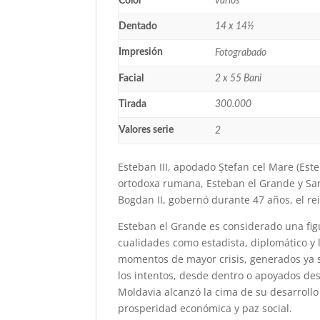
Color
varios
Dentado
14 x 14½
Impresión
Fotograbado
Facial
2 x 55 Bani
Tirada
300.000
Valores serie
2
Esteban III, apodado Ștefan cel Mare (Est
ortodoxa rumana, Esteban el Grande y Sant
Bogdan II, gobernó durante 47 años, el re
Esteban el Grande es considerado una fig
cualidades como estadista, diplomático y l
momentos de mayor crisis, generados ya se
los intentos, desde dentro o apoyados des
Moldavia alcanzó la cima de su desarrollo
prosperidad económica y paz social.