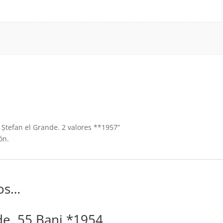
 Ștefan el Grande. 2 valores **1957”
ón.
os…
de. 55 Bani *1954