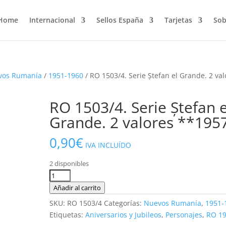
Home
Internacional
Sellos España
Tarjetas
Sob
vos Rumanía
/
1951-1960
/ RO 1503/4. Serie Ștefan el Grande. 2 val
RO 1503/4. Serie Ștefan e
Grande. 2 valores **195
0,90
€
IVA INCLUÍDO
2 disponibles
RO
1503/4.
Añadir al carrito
Serie
SKU:
RO 1503/4
Categorías:
Nuevos Rumanía
,
1951-
Ștefan
Etiquetas:
Aniversarios y Jubileos
,
Personajes
,
RO 1
el