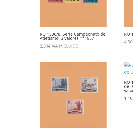
RO 1536/8. Serie Campeonato de
RO 1
Atletismo. 3 valores **1957
4,50
2,30
€
IVA INCLUÍDO
RO 1
de l
valo
1,10