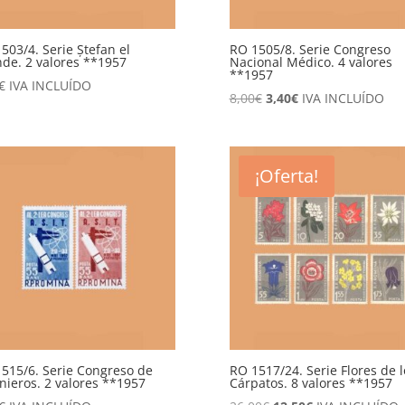
503/4. Serie Ștefan el
RO 1505/8. Serie Congreso
de. 2 valores **1957
Nacional Médico. 4 valores
**1957
€
IVA INCLUÍDO
El
El
8,00
€
3,40
€
IVA INCLUÍDO
precio
precio
original
actual
era:
es:
¡Oferta!
8,00€.
3,40€.
515/6. Serie Congreso de
RO 1517/24. Serie Flores de l
nieros. 2 valores **1957
Cárpatos. 8 valores **1957