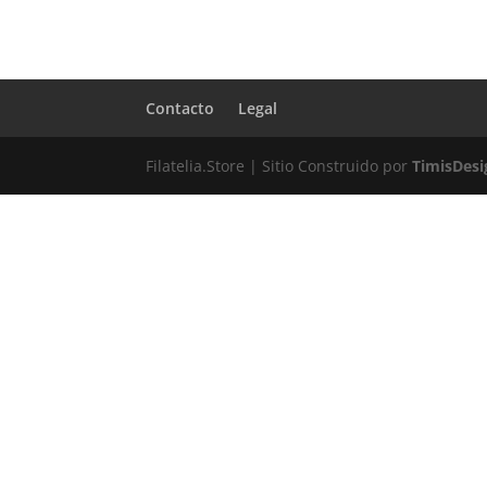
Contacto
Legal
Filatelia.Store | Sitio Construido por
TimisDes