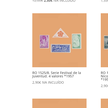
El
El
12,00
€
2,50
€
IVA INCLUÍDO
1,55
precio
precio
original
actual
era:
es:
12,00€.
2,50€.
RO 1525/8. Serie Festival de la
RO 1
Juventud. 4 valores *1957
Nico
*19
2,90
€
IVA INCLUÍDO
2,90