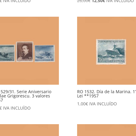
El
El
€
IVA INCLUÍDO
26,00
€
12,50
€
IVA INCLUÍDO
precio
precio
original
actual
era:
es:
26,00€.
12,50€.
529/31. Serie Aniversario
RO 1532. Día de la Marina. 1
lae Grigorescu. 3 valores
Lei **1957
57
1,00
€
IVA INCLUÍDO
€
IVA INCLUÍDO