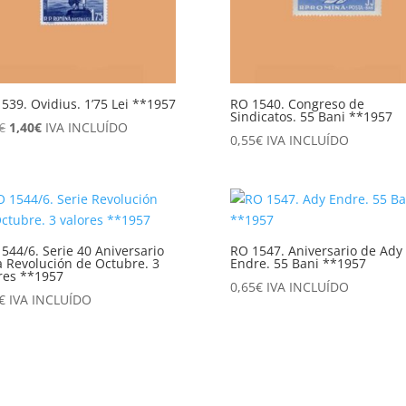
539. Ovidius. 1’75 Lei **1957
RO 1540. Congreso de
Sindicatos. 55 Bani **1957
El
El
€
1,40
€
IVA INCLUÍDO
0,55
€
IVA INCLUÍDO
precio
precio
original
actual
era:
es:
4,50€.
1,40€.
544/6. Serie 40 Aniversario
RO 1547. Aniversario de Ady
a Revolución de Octubre. 3
Endre. 55 Bani **1957
res **1957
0,65
€
IVA INCLUÍDO
€
IVA INCLUÍDO