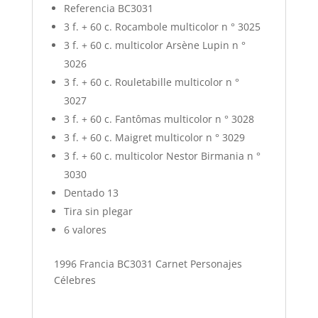
Referencia BC3031
3 f.
+ 60 c.
Rocambole multicolor n ° 3025
3 f.
+ 60 c.
multicolor Arsène Lupin n °
3026
3 f.
+ 60 c.
Rouletabille multicolor n °
3027
3 f.
+ 60 c.
Fantômas multicolor n ° 3028
3 f.
+ 60 c.
Maigret multicolor n ° 3029
3 f.
+ 60 c.
multicolor Nestor Birmania n °
3030
Dentado 13
Tira sin plegar
6 valores
1996 Francia BC3031 Carnet Personajes
Célebres