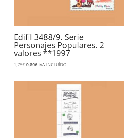
Edifil 3488/9. Serie
Personajes Populares. 2
valores **1997
El
El
1,75
€
0,80
€
IVA INCLUÍDO
precio
precio
original
actual
era:
es:
1,75€.
0,80€.