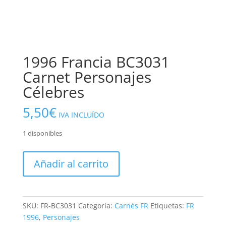
1996 Francia BC3031
Carnet Personajes
Célebres
5,50
€
IVA INCLUÍDO
1 disponibles
1996
Añadir al carrito
Francia
BC3031
Carnet
Personajes
SKU:
FR-BC3031
Categoría:
Carnés FR
Etiquetas:
FR
Célebres
1996
,
Personajes