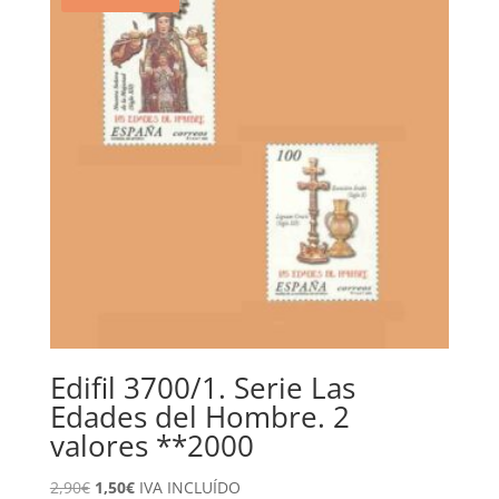
Edifil 3700/1. Serie Las
Edades del Hombre. 2
valores **2000
El
El
2,90
€
1,50
€
IVA INCLUÍDO