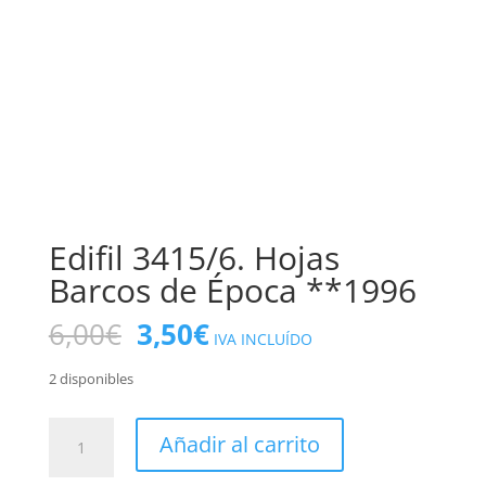
Edifil 3415/6. Hojas
Barcos de Época **1996
El
El
6,00
€
3,50
€
IVA INCLUÍDO
precio
precio
original
actual
2 disponibles
era:
es:
6,00€.
3,50€.
Edifil
Añadir al carrito
3415/6.
Hojas