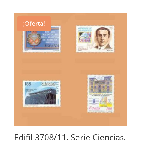
precio
precio
original
actual
era:
es:
¡Oferta!
2,90€.
1,50€.
Edifil 3708/11. Serie Ciencias.