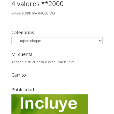
4 valores **2000
El
El
6,40
€
3,00
€
IVA INCLUÍDO
precio
precio
original
actual
era:
es:
Categorías
6,40€.
3,00€.
Mi cuenta
Accede a tu cuenta o crea una nueva
Carrito
Publicidad