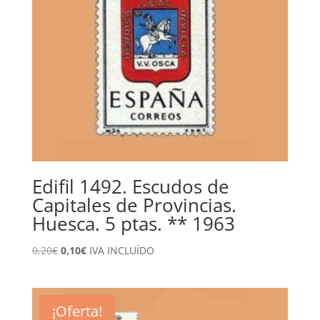
Edifil 1492. Escudos de
Capitales de Provincias.
Huesca. 5 ptas. ** 1963
El
El
0,20
€
0,10
€
IVA INCLUÍDO
precio
precio
original
actual
era:
es:
¡Oferta!
0,20€.
0,10€.