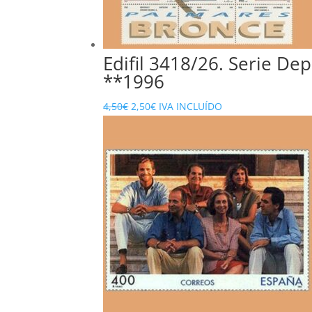
Edifil 3418/26. Serie De
**1996
El
El
4,50
€
2,50
€
IVA INCLUÍDO
precio
precio
original
actual
era:
es:
4,50€.
2,50€.