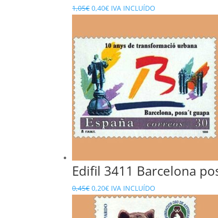
El
El
1,05
€
0,40
€
IVA INCLUÍDO
precio
precio
original
actual
era:
es:
1,05€.
0,40€.
Edifil 3411 Barcelona po
El
El
0,45
€
0,20
€
IVA INCLUÍDO
precio
precio
original
actual