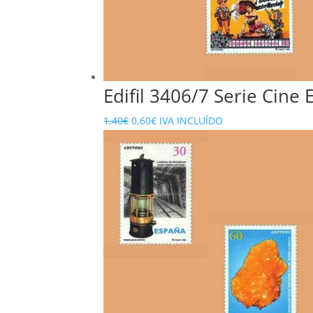
Edifil 3406/7 Serie Cine
El
El
1,40
€
0,60
€
IVA INCLUÍDO
precio
precio
original
actual
era:
es:
1,40€.
0,60€.