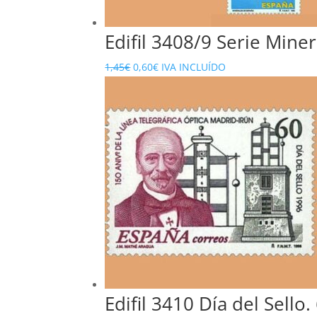
Edifil 3408/9 Serie Mine
El
El
1,45
€
0,60
€
IVA INCLUÍDO
precio
precio
original
actual
era:
es:
1,45€.
0,60€.
Edifil 3410 Día del Sello