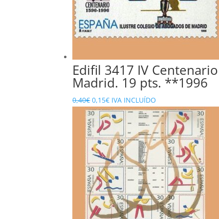
Edifil 3417 IV Centenari
Madrid. 19 pts. **1996
El
El
0,40
€
0,15
€
IVA INCLUÍDO
precio
precio
original
actual
era:
es:
0,40€.
0,15€.