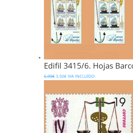
Edifil 3415/6. Hojas Bar
El
El
6,00
€
3,50
€
IVA INCLUÍDO
precio
precio
original
actual
era:
es:
6,00€.
3,50€.