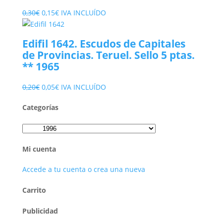
El
El
0,30
€
0,15
€
IVA INCLUÍDO
precio
precio
original
actual
Edifil 1642. Escudos de Capitales
era:
es:
de Provincias. Teruel. Sello 5 ptas.
0,30€.
0,15€.
** 1965
El
El
0,20
€
0,05
€
IVA INCLUÍDO
precio
precio
Categorías
original
actual
era:
es:
0,20€.
0,05€.
Mi cuenta
Accede a tu cuenta o crea una nueva
Carrito
Publicidad