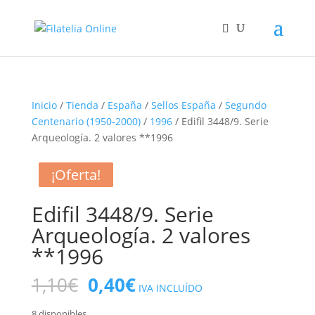
Inicio
/
Tienda
/
España
/
Sellos España
/
Segundo
Centenario (1950-2000)
/
1996
/ Edifil 3448/9. Serie
Arqueología. 2 valores **1996
¡Oferta!
¡Oferta!
¡Oferta!
¡Oferta!
¡Oferta!
Edifil 3448/9. Serie
Arqueología. 2 valores
**1996
El
El
1,10
€
0,40
€
IVA INCLUÍDO
precio
precio
8 disponibles