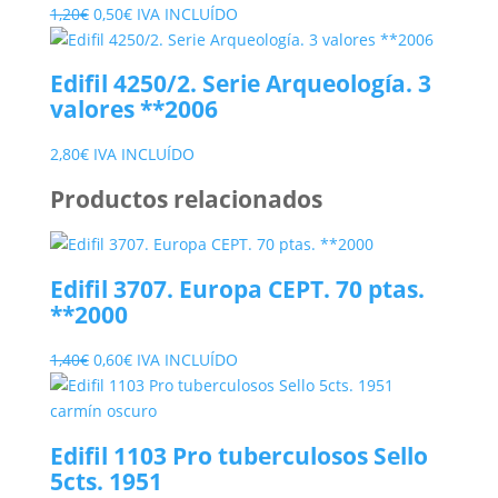
El
El
1,20
€
0,50
€
IVA INCLUÍDO
precio
precio
original
actual
Edifil 4250/2. Serie Arqueología. 3
era:
es:
valores **2006
1,20€.
0,50€.
2,80
€
IVA INCLUÍDO
Productos relacionados
Edifil 3707. Europa CEPT. 70 ptas.
**2000
El
El
1,40
€
0,60
€
IVA INCLUÍDO
precio
precio
original
actual
era:
es:
Edifil 1103 Pro tuberculosos Sello
1,40€.
0,60€.
5cts. 1951