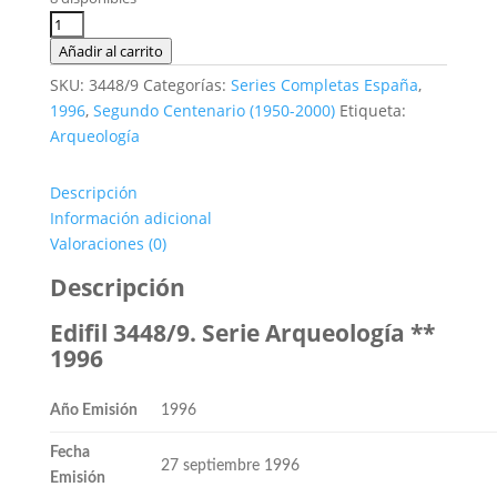
original
actual
era:
es:
Edifil
1,10€.
0,40€.
3448/9.
Añadir al carrito
Serie
SKU:
3448/9
Categorías:
Series Completas España
,
Arqueología.
1996
,
Segundo Centenario (1950-2000)
Etiqueta:
2
Arqueología
valores
**1996
Descripción
cantidad
Información adicional
Valoraciones (0)
Descripción
Edifil 3448/9. Serie Arqueología **
1996
Año Emisión
1996
Fecha
27 septiembre 1996
Emisión