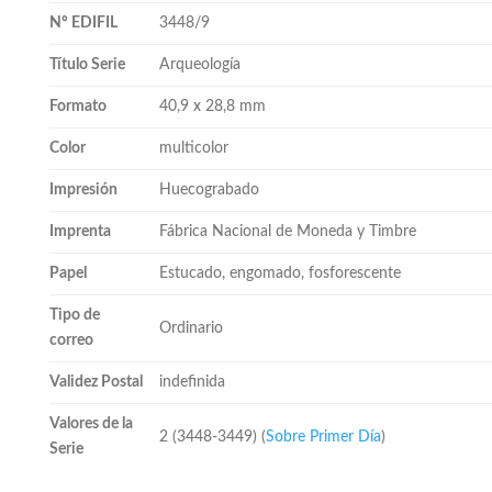
Nº EDIFIL
3448/9
Título Serie
Arqueología
Formato
40,9 x 28,8 mm
Color
multicolor
Impresión
Huecograbado
Imprenta
Fábrica Nacional de Moneda y Timbre
Papel
Estucado, engomado, fosforescente
Tipo de
Ordinario
correo
Validez Postal
indefinida
Valores de la
2 (3448-3449) (
Sobre Primer Día
)
Serie