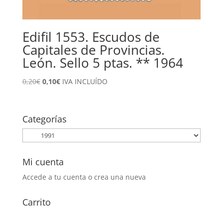
Edifil 1553. Escudos de
Capitales de Provincias.
León. Sello 5 ptas. ** 1964
El
El
0,20
€
0,10
€
IVA INCLUÍDO
precio
precio
original
actual
era:
es:
Categorías
0,20€.
0,10€.
Mi cuenta
Accede a tu cuenta o crea una nueva
Carrito