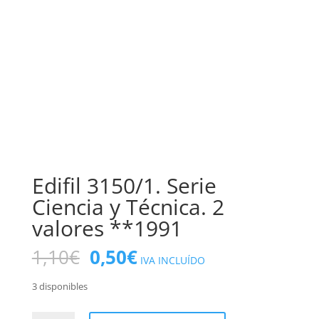
Edifil 3150/1. Serie
Ciencia y Técnica. 2
valores **1991
El
El
1,10
€
0,50
€
IVA INCLUÍDO
precio
precio
original
actual
3 disponibles
era:
es: