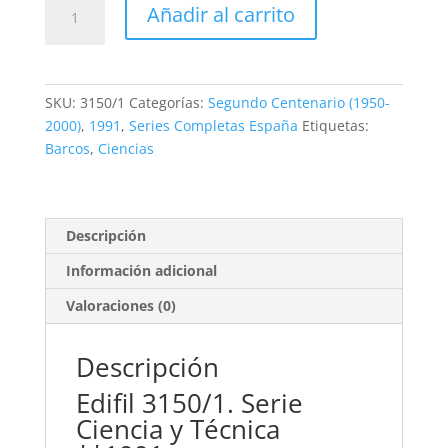
1,10€.
0,50€.
Edifil
Añadir al carrito
3150/1.
Serie
Ciencia
y
SKU:
3150/1
Categorías:
Segundo Centenario (1950-
Técnica.
2000)
,
1991
,
Series Completas España
Etiquetas:
2
Barcos
,
Ciencias
valores
**1991
cantidad
Descripción
Información adicional
Valoraciones (0)
Descripción
Edifil 3150/1. Serie
Ciencia y Técnica