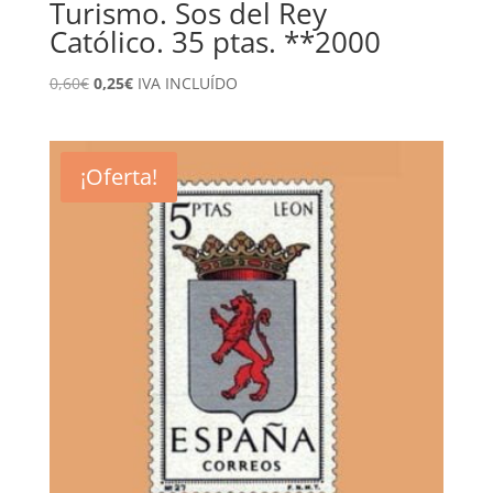
Turismo. Sos del Rey
Católico. 35 ptas. **2000
El
El
0,60
€
0,25
€
IVA INCLUÍDO
precio
precio
original
actual
era:
es:
¡Oferta!
0,60€.
0,25€.