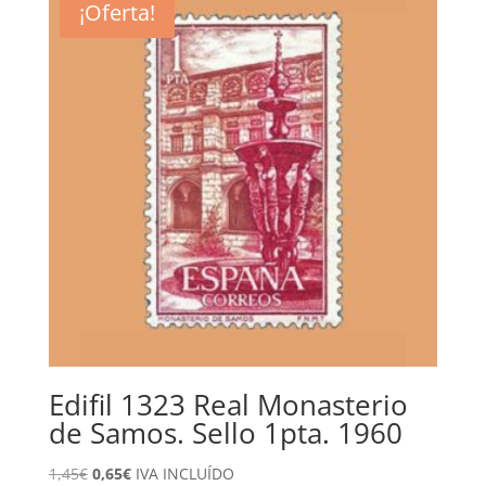
¡Oferta!
Edifil 1323 Real Monasterio
de Samos. Sello 1pta. 1960
El
El
1,45
€
0,65
€
IVA INCLUÍDO