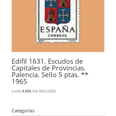
Edifil 1631. Escudos de
Capitales de Provincias.
Palencia. Sello 5 ptas. **
1965
El
El
0,20
€
0,05
€
IVA INCLUÍDO
precio
precio
original
actual
era:
es:
Categorías
0,20€.
0,05€.