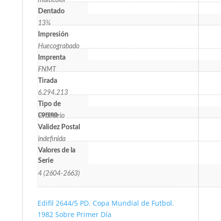
multicolor
Dentado
13¼
Impresión
Huecograbado
Imprenta
FNMT
Tirada
6.294.213
Tipo de
correo
Ordinario
Validez Postal
indefinida
Valores de la
Serie
4 (2604-2663)
Edifil 2644/5 PD. Copa Mundial de Futbol.
1982 Sobre Primer Día