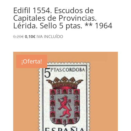
Edifil 1554. Escudos de
Capitales de Provincias.
Lérida. Sello 5 ptas. ** 1964
El
El
0,20
€
0,10
€
IVA INCLUÍDO
precio
precio
original
actual
era:
es:
¡Oferta!
0,20€.
0,10€.