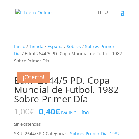
Inicio
/
Tienda
/
España
/
Sobres
/
Sobres Primer
Día
/ Edifil 2644/5 PD. Copa Mundial de Futbol. 1982
Sobre Primer Día
¡Oferta!
¡Oferta!
¡Oferta!
¡Oferta!
Edifil 2644/5 PD. Copa
Mundial de Futbol. 1982
Sobre Primer Día
El
El
1,00
€
0,40
€
IVA INCLUÍDO
precio
precio
original
actual
Sin existencias
era:
es:
SKU:
2644/5PD
Categorías:
Sobres Primer Día
,
1982