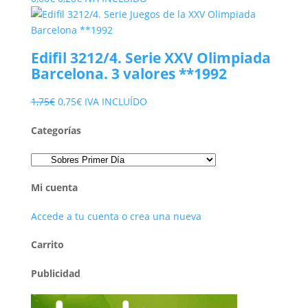
precio
precio
original
actual
era:
es:
Edifil 3212/4. Serie XXV Olimpiada
0,60€.
0,20€.
Barcelona. 3 valores **1992
El
El
1,75
€
0,75
€
IVA INCLUÍDO
precio
precio
Categorías
original
actual
era:
es:
1,75€.
0,75€.
Mi cuenta
Accede a tu cuenta o crea una nueva
Carrito
Publicidad