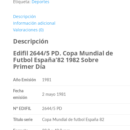
1,00€.
0,40€.
Etiqueta:
Deportes
Descripción
Información adicional
Valoraciones (0)
Descripción
Edifil 2644/5 PD. Copa Mundial de
Futbol España’82 1982 Sobre
Primer Día
Año Emisión
1981
Fecha
2 mayo 1981
emisión
Nº EDIFIL
2644/5 PD
Título serie
Copa Mundial de futbol España 82