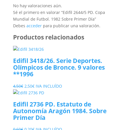
No hay valoraciones aún.
Sé el primero en valorar “Edifil 2644/5 PD. Copa
Mundial de Futbol. 1982 Sobre Primer Día”
Debes
acceder
para publicar una valoración.
Productos relacionados
Edifil 3418/26. Serie Deportes.
Olímpicos de Bronce. 9 valores
**1996
El
El
4,50
€
2,50
€
IVA INCLUÍDO
precio
precio
original
actual
Edifil 2736 PD. Estatuto de
era:
es:
Autonomía Aragón 1984. Sobre
4,50€.
2,50€.
Primer Día
El
El
0,60
€
0,20
€
IVA INCLUÍDO