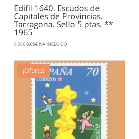
Edifil 1640. Escudos de
Capitales de Provincias.
Tarragona. Sello 5 ptas. **
1965
El
El
0,20
€
0,05
€
IVA INCLUÍDO
precio
precio
original
actual
era:
es:
¡Oferta!
0,20€.
0,05€.