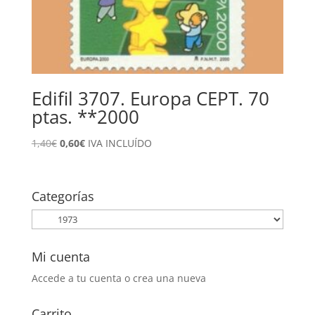
Edifil 3707. Europa CEPT. 70
ptas. **2000
El
El
1,40
€
0,60
€
IVA INCLUÍDO
precio
precio
original
actual
era:
es:
Categorías
1,40€.
0,60€.
Mi cuenta
Accede a tu cuenta o crea una nueva
Carrito