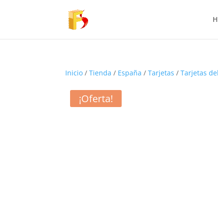
H
Inicio
/
Tienda
/
España
/
Tarjetas
/
Tarjetas de
¡Oferta!