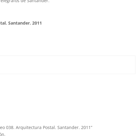
 Telégrafos de Santander.
stal. Santander. 2011
reo 038. Arquitectura Postal. Santander. 2011”
ón.