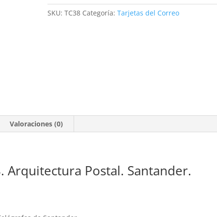
Arquitectura
SKU:
TC38
Categoría:
Tarjetas del Correo
Postal.
Santander.
2011
cantidad
Valoraciones (0)
. Arquitectura Postal. Santander.