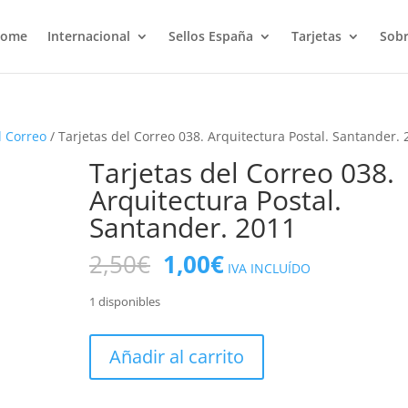
ome
Internacional
Sellos España
Tarjetas
Sobr
l Correo
/ Tarjetas del Correo 038. Arquitectura Postal. Santander.
Tarjetas del Correo 038.
Arquitectura Postal.
Santander. 2011
El
El
2,50
€
1,00
€
IVA INCLUÍDO
precio
precio
original
actual
1 disponibles
era:
es:
2,50€.
1,00€.
Tarjetas
Añadir al carrito
del
Correo
038.