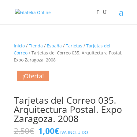
Inicio
/
Tienda
/
España
/
Tarjetas
/
Tarjetas del
Correo
/ Tarjetas del Correo 035. Arquitectura Postal.
Expo Zaragoza. 2008
¡Oferta!
Tarjetas del Correo 035.
Arquitectura Postal. Expo
Zaragoza. 2008
El
El
2,50
€
1,00
€
IVA INCLUÍDO