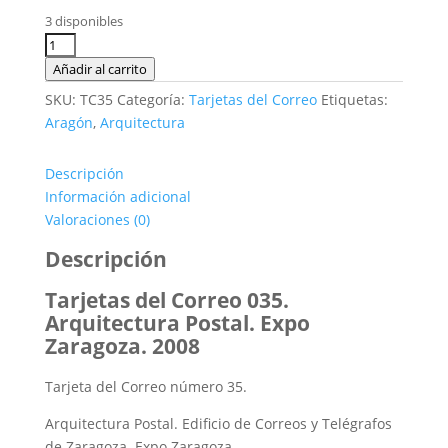
precio
precio
original
actual
3 disponibles
era:
es:
Tarjetas
2,50€.
1,00€.
del
Añadir al carrito
Correo
SKU:
TC35
Categoría:
Tarjetas del Correo
Etiquetas:
035.
Aragón
,
Arquitectura
Arquitectura
Postal.
Descripción
Expo
Información adicional
Zaragoza.
Valoraciones (0)
2008
cantidad
Descripción
Tarjetas del Correo 035.
Arquitectura Postal. Expo
Zaragoza. 2008
Tarjeta del Correo número 35.
Arquitectura Postal. Edificio de Correos y Telégrafos
de Zaragoza. Expo Zaragoza.