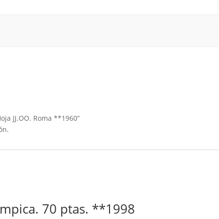
Hoja JJ.OO. Roma **1960”
ón.
ímpica. 70 ptas. **1998