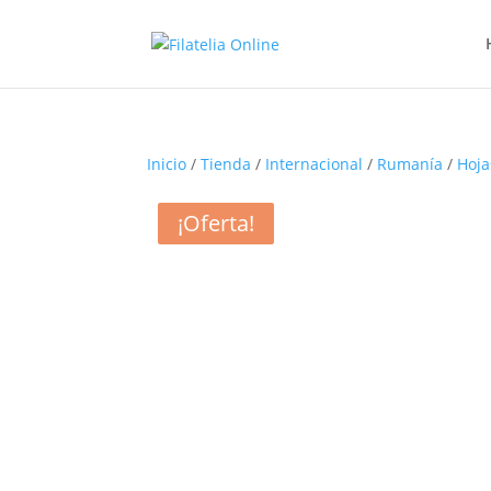
Inicio
/
Tienda
/
Internacional
/
Rumanía
/
Hoja
¡Oferta!
¡Oferta!