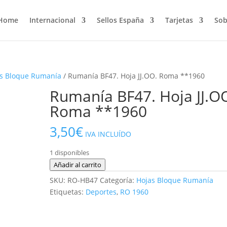
Home
Internacional
Sellos España
Tarjetas
Sob
s Bloque Rumanía
/ Rumanía BF47. Hoja JJ.OO. Roma **1960
Rumanía BF47. Hoja JJ.O
Roma **1960
3,50
€
IVA INCLUÍDO
1 disponibles
Rumanía
Añadir al carrito
BF47.
SKU:
RO-HB47
Categoría:
Hojas Bloque Rumanía
Hoja
Etiquetas:
Deportes
,
RO 1960
JJ.OO.
Roma
**1960