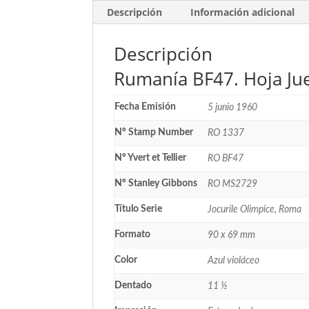
Descripción
Información adicional
Descripción
Rumanía BF47. Hoja Ju
Fecha Emisión
5 junio 1960
Nº Stamp Number
RO 1337
Nº Yvert et Tellier
RO BF47
Nº Stanley Gibbons
RO MS2729
Título Serie
Jocurile Olimpice, Roma
Formato
90 x 69 mm
Color
Azul violáceo
Dentado
11 ½