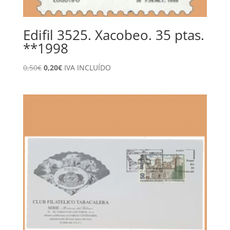
Edifil 3525. Xacobeo. 35 ptas.
**1998
El
El
0,50
€
0,20
€
IVA INCLUÍDO
precio
precio
original
actual
era:
es:
0,50€.
0,20€.