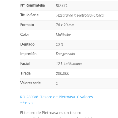
Nº Romfilatelia
RO 831
Título Serie
Tezearul de la Pietroasa (Closca)
Formato
78 x 90 mm
Color
Multicolor
Dentado
13 ½
Impresión
Fotograbado
Facial
12 L. Lei Rumano
Tirada
200.000
Valores serie
1
RO 2803/8. Tesoro de Pietroasa. 6 valores
**1973
El tesoro de Pietroasa es un tesoro