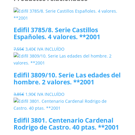
Edifil 3785/8. Serie Castillos
Españoles. 4 valores. **2001
El
El
7,55
€
3,40
€
IVA INCLUÍDO
precio
precio
original
actual
era:
es:
Edifil 3809/10. Serie Las edades del
7,55€.
3,40€.
hombre. 2 valores. **2001
El
El
3,85
€
1,90
€
IVA INCLUÍDO
precio
precio
original
actual
era:
es:
Edifil 3801. Centenario Cardenal
3,85€.
1,90€.
Rodrigo de Castro. 40 ptas. **2001