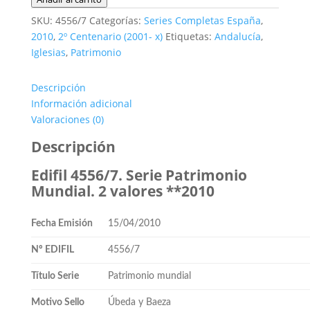
4556/7.
SKU:
4556/7
Categorías:
Series Completas España
,
Serie
2010
,
2º Centenario (2001- x)
Etiquetas:
Andalucía
,
Patrimonio
Iglesias
,
Patrimonio
Mundial.
2
Descripción
valores
Información adicional
**2010
Valoraciones (0)
cantidad
Descripción
Edifil 4556/7. Serie Patrimonio
Mundial. 2 valores **2010
Fecha Emisión
15/04/2010
Nº EDIFIL
4556/7
Título Serie
Patrimonio mundial
Motivo Sello
Úbeda y Baeza