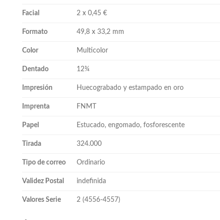
Facial
2 x 0,45 €
Formato
49,8 x 33,2 mm
Color
Multicolor
Dentado
12¾
Impresión
Huecograbado y estampado en oro
Imprenta
FNMT
Papel
Estucado, engomado, fosforescente
Tirada
324.000
Tipo de correo
Ordinario
Validez Postal
indefinida
Valores Serie
2 (4556-4557)