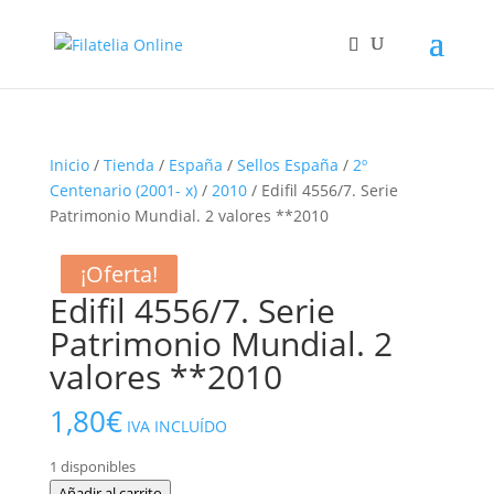
Inicio
/
Tienda
/
España
/
Sellos España
/
2º
Centenario (2001- x)
/
2010
/ Edifil 4556/7. Serie
Patrimonio Mundial. 2 valores **2010
¡Oferta!
¡Oferta!
¡Oferta!
Edifil 4556/7. Serie
Patrimonio Mundial. 2
valores **2010
1,80
€
IVA INCLUÍDO
1 disponibles
Edifil
Añadir al carrito