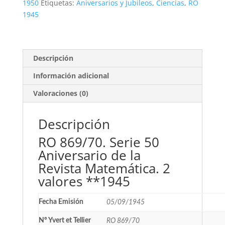
2
1950
Etiquetas:
Aniversarios y Jubileos
,
Ciencias
,
RO
valores
1945
**1945
cantidad
Descripción
Información adicional
Valoraciones (0)
Descripción
RO 869/70. Serie 50
Aniversario de la
Revista Matemática. 2
valores **1945
Fecha Emisión
05/09/1945
Nº Yvert et Tellier
RO 869/70