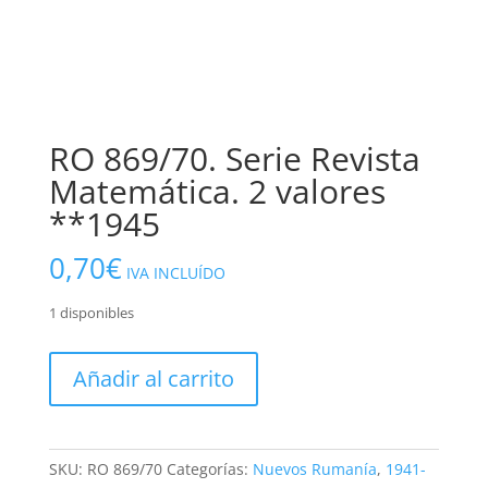
RO 869/70. Serie Revista
Matemática. 2 valores
**1945
0,70
€
IVA INCLUÍDO
1 disponibles
RO
Añadir al carrito
869/70.
Serie
Revista
Matemática.
SKU:
RO 869/70
Categorías:
Nuevos Rumanía
,
1941-