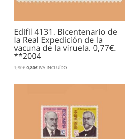
Edifil 4131. Bicentenario de
la Real Expedición de la
vacuna de la viruela. 0,77€.
**2004
El
El
1,80
€
0,80
€
IVA INCLUÍDO
precio
precio
original
actual
era:
es:
1,80€.
0,80€.