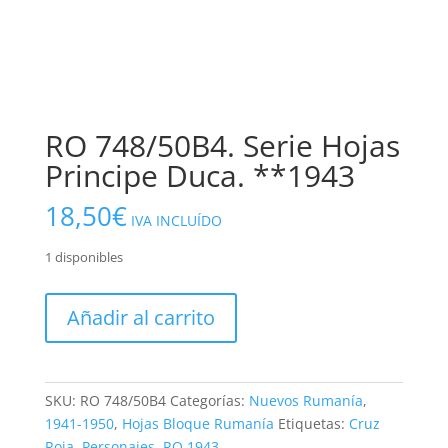
RO 748/50B4. Serie Hojas
Principe Duca. **1943
18,50
€
IVA INCLUÍDO
1 disponibles
RO
Añadir al carrito
748/50B4.
Serie
Hojas
Principe
SKU:
RO 748/50B4
Categorías:
Nuevos Rumanía
,
Duca.
1941-1950
,
Hojas Bloque Rumanía
Etiquetas:
Cruz
**1943
Roja
,
Personajes
,
RO 1943