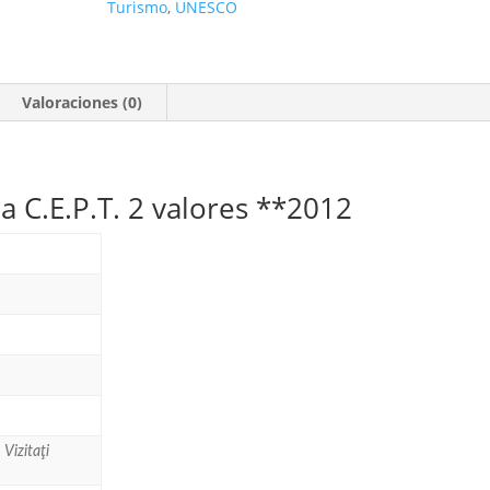
Turismo
,
UNESCO
CEPT,
Visite
Rumanía.
2
Valoraciones (0)
valores
**2012
cantidad
a C.E.P.T. 2 valores **2012
Vizitaţi