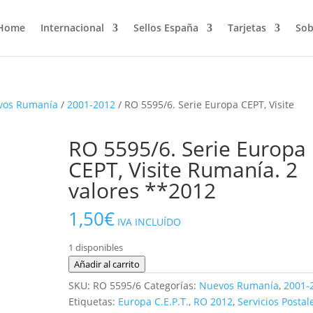
Home
Internacional
Sellos España
Tarjetas
Sob
vos Rumanía
/
2001-2012
/ RO 5595/6. Serie Europa CEPT, Visite
RO 5595/6. Serie Europa
CEPT, Visite Rumanía. 2
valores **2012
1,50
€
IVA INCLUÍDO
1 disponibles
RO
Añadir al carrito
5595/6.
SKU:
RO 5595/6
Categorías:
Nuevos Rumanía
,
2001-
Serie
Etiquetas:
Europa C.E.P.T.
,
RO 2012
,
Servicios Postal
Europa