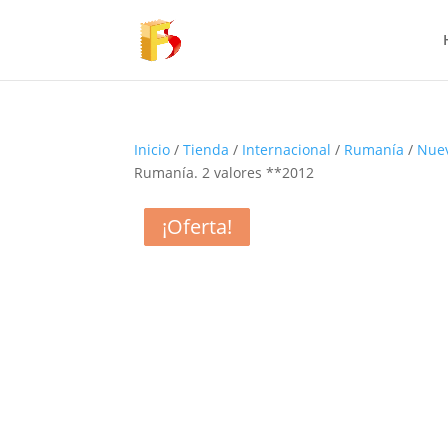
Inicio
/
Tienda
/
Internacional
/
Rumanía
/
Nue
Rumanía. 2 valores **2012
¡Oferta!
¡Oferta!
¡Oferta!