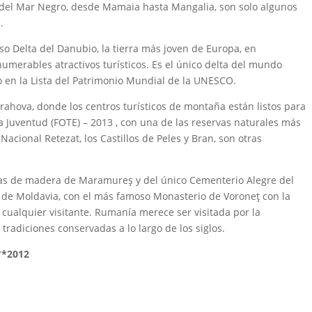
a del Mar Negro, desde Mamaia hasta Mangalia, son solo algunos
.
oso Delta del Danubio, la tierra más joven de Europa, en
merables atractivos turísticos. Es el único delta del mundo
to en la Lista del Patrimonio Mundial de la UNESCO.
Prahova, donde los centros turísticos de montaña están listos para
la Juventud (FOTE) – 2013 , con una de las reservas naturales más
cional Retezat, los Castillos de Peles y Bran, son otras
sias de madera de Maramureş y del único Cementerio Alegre del
 de Moldavia, con el más famoso Monasterio de Voroneţ con la
cualquier visitante. Rumanía merece ser visitada por la
tradiciones conservadas a lo largo de los siglos.
 **2012