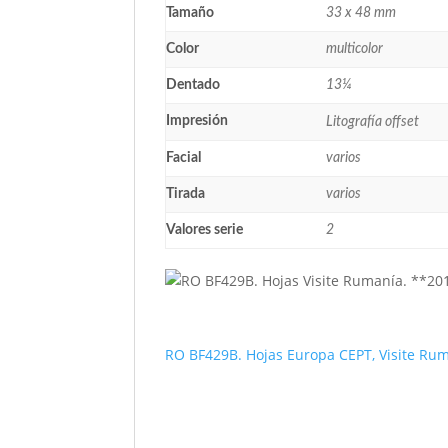
Tamaño
33 x 48 mm
Color
multicolor
Dentado
13¼
Impresión
Litografía offset
Facial
varios
Tirada
varios
Valores serie
2
RO BF429B. Hojas Europa CEPT, Visite Ru