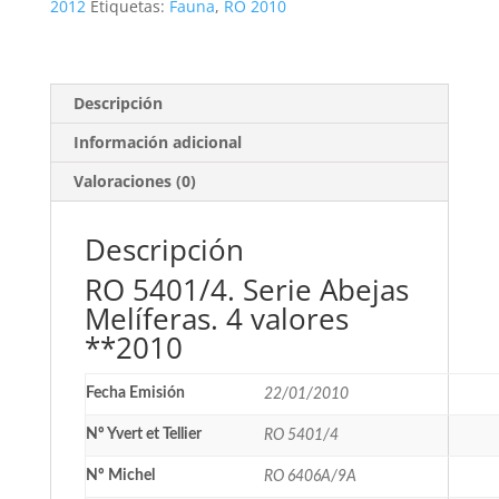
4
2012
Etiquetas:
Fauna
,
RO 2010
valores
**2010
cantidad
Descripción
Información adicional
Valoraciones (0)
Descripción
RO 5401/4. Serie Abejas
Melíferas. 4 valores
**2010
Fecha Emisión
22/01/2010
Nº Yvert et Tellier
RO 5401/4
Nº Michel
RO 6406A/9A