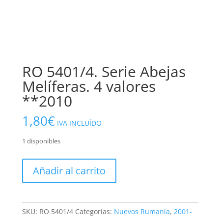
RO 5401/4. Serie Abejas
Melíferas. 4 valores
**2010
1,80
€
IVA INCLUÍDO
1 disponibles
RO
Añadir al carrito
5401/4.
Serie
Abejas
Melíferas.
SKU:
RO 5401/4
Categorías:
Nuevos Rumanía
,
2001-