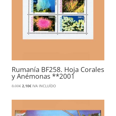
Rumanía BF258. Hoja Corales
y Anémonas **2001
El
El
8,00
€
2,10
€
IVA INCLUÍDO
precio
precio
original
actual
era:
es:
8,00€.
2,10€.