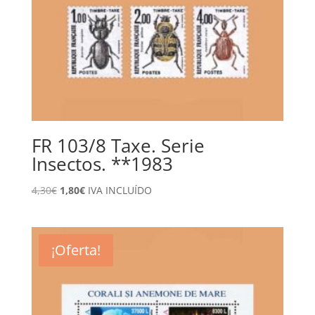
FR 103/8 Taxe. Serie
Insectos. **1983
El
El
4,30
€
1,80
€
IVA INCLUÍDO
precio
precio
original
actual
era:
es:
¡Oferta!
4,30€.
1,80€.