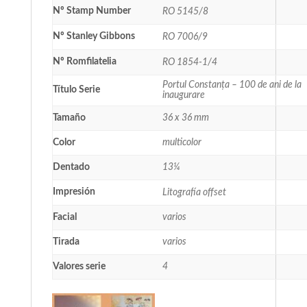
Nº Stamp Number
RO 5145/8
Nº Stanley Gibbons
RO 7006/9
Nº Romfilatelia
RO 1854-1/4
Portul Constanța – 100 de ani de la
Título Serie
inaugurare
Tamaño
36 x 36 mm
Color
multicolor
Dentado
13¼
Impresión
Litografía offset
Facial
varios
Tirada
varios
Valores serie
4