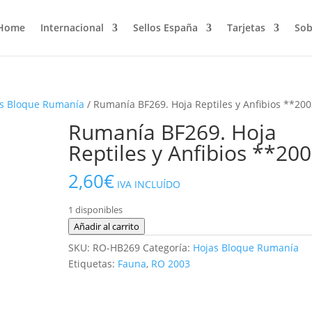
Home
Internacional
Sellos España
Tarjetas
Sob
s Bloque Rumanía
/ Rumanía BF269. Hoja Reptiles y Anfibios **20
Rumanía BF269. Hoja
Reptiles y Anfibios **20
2,60
€
IVA INCLUÍDO
1 disponibles
Rumanía
Añadir al carrito
BF269.
SKU:
RO-HB269
Categoría:
Hojas Bloque Rumanía
Hoja
Etiquetas:
Fauna
,
RO 2003
Reptiles
y
Anfibios