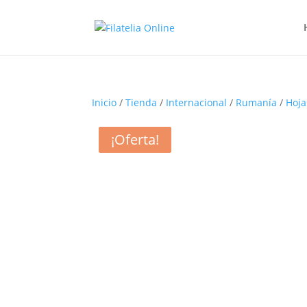
Inicio
/
Tienda
/
Internacional
/
Rumanía
/
Hoja
¡Oferta!
¡Oferta!