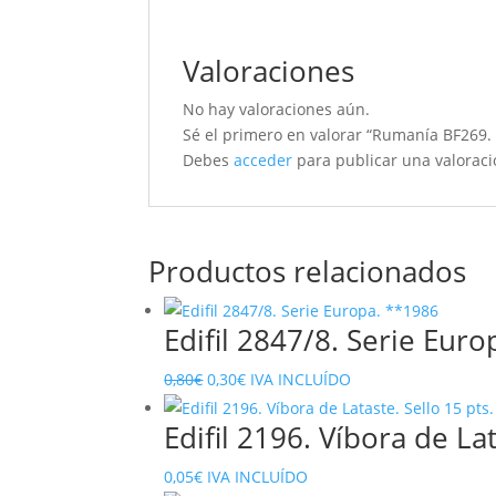
Valoraciones
No hay valoraciones aún.
Sé el primero en valorar “Rumanía BF269. 
Debes
acceder
para publicar una valoraci
Productos relacionados
Edifil 2847/8. Serie Eur
El
El
0,80
€
0,30
€
IVA INCLUÍDO
precio
precio
Edifil 2196. Víbora de La
original
actual
era:
es:
0,05
€
IVA INCLUÍDO
0,80€.
0,30€.