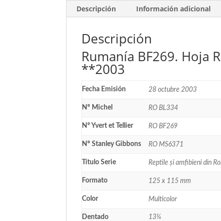
Descripción
Información adicional
Descripción
Rumanía BF269. Hoja Re
**2003
Fecha Emisión
28 octubre 2003
Nº Michel
RO BL334
Nº Yvert et Tellier
RO BF269
Nº Stanley Gibbons
RO MS6371
Título Serie
Reptile și amfibieni din 
Formato
125 x 115 mm
Color
Multicolor
Dentado
13¼