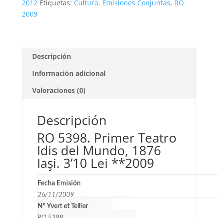
del
2012
Etiquetas:
Cultura
,
Emisiones Conjuntas
,
RO
Mundo,
2009
1876
Iaşi.
3'10
Lei
Descripción
**2009
Información adicional
cantidad
Valoraciones (0)
Descripción
RO 5398. Primer Teatro
Idis del Mundo, 1876
Iaşi. 3’10 Lei **2009
Fecha Emisión
26/11/2009
Nº Yvert et Tellier