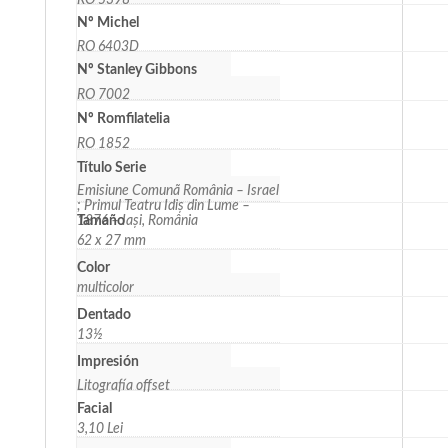
RO 5398
Nº Michel
RO 6403D
Nº Stanley Gibbons
RO 7002
Nº Romfilatelia
RO 1852
Título Serie
Emisiune Comunã România – Israel
; Primul Teatru Idiș din Lume –
1876 – Iași, România
Tamaño
62 x 27 mm
Color
multicolor
Dentado
13½
Impresión
Litografía offset
Facial
3,10 Lei