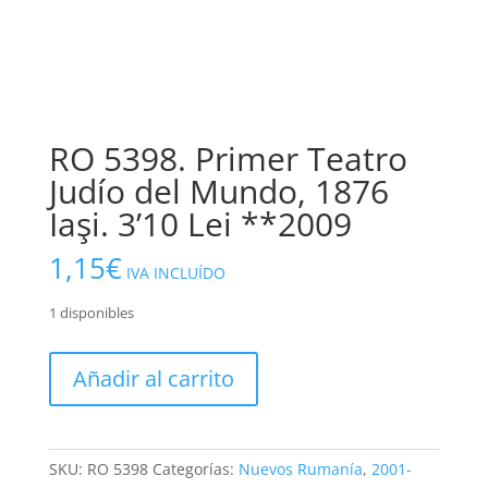
RO 5398. Primer Teatro
Judío del Mundo, 1876
Iaşi. 3’10 Lei **2009
1,15
€
IVA INCLUÍDO
1 disponibles
RO
Añadir al carrito
5398.
Primer
Teatro
Judío
SKU:
RO 5398
Categorías:
Nuevos Rumanía
,
2001-