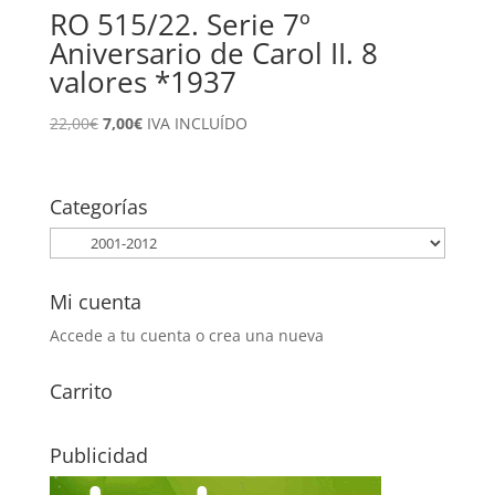
RO 515/22. Serie 7º
Aniversario de Carol II. 8
valores *1937
El
El
22,00
€
7,00
€
IVA INCLUÍDO
precio
precio
original
actual
era:
es:
Categorías
22,00€.
7,00€.
Mi cuenta
Accede a tu cuenta o crea una nueva
Carrito
Publicidad