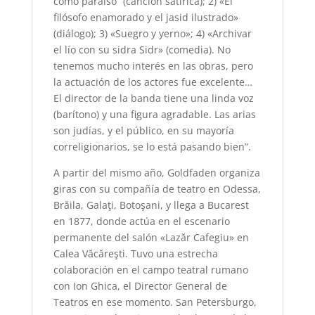
como paraíso” (canción satírica); 2) «El
filósofo enamorado y el jasid ilustrado»
(diálogo); 3) «Suegro y yerno»; 4) «Archivar
el lío con su sidra Sidr» (comedia). No
tenemos mucho interés en las obras, pero
la actuación de los actores fue excelente…
El director de la banda tiene una linda voz
(barítono) y una figura agradable. Las arias
son judías, y el público, en su mayoría
correligionarios, se lo está pasando bien”.
A partir del mismo año, Goldfaden organiza
giras con su compañía de teatro en Odessa,
Brăila, Galaţi, Botoşani, y llega a Bucarest
en 1877, donde actúa en el escenario
permanente del salón «Lazăr Cafegiu» en
Calea Văcăreşti. Tuvo una estrecha
colaboración en el campo teatral rumano
con Ion Ghica, el Director General de
Teatros en ese momento. San Petersburgo,