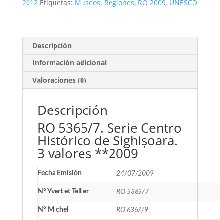
de
2012
Etiquetas:
Museos
,
Regiones
,
RO 2009
,
UNESCO
Sighișoara.
3
valores
**2009
Descripción
cantidad
Información adicional
Valoraciones (0)
Descripción
RO 5365/7. Serie Centro
Histórico de Sighișoara.
3 valores **2009
Fecha Emisión
24/07/2009
Nº Yvert et Tellier
RO 5365/7
Nº Michel
RO 6367/9