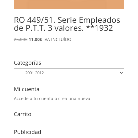
RO 449/51. Serie Empleados
de P.T.T. 3 valores. **1932
El
El
25,00
€
11,00
€
IVA INCLUÍDO
precio
precio
original
actual
era:
es:
Categorías
25,00€.
11,00€.
Mi cuenta
Accede a tu cuenta o crea una nueva
Carrito
Publicidad