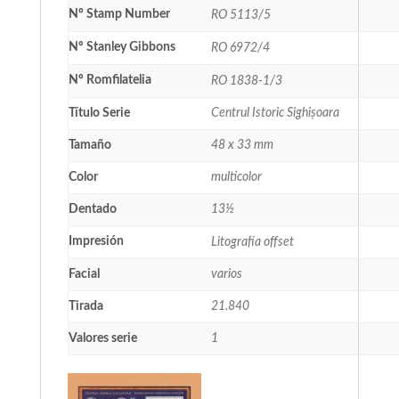
Nº Stamp Number
RO 5113/5
Nº Stanley Gibbons
RO 6972/4
Nº Romfilatelia
RO 1838-1/3
Título Serie
Centrul Istoric Sighișoara
Tamaño
48 x 33 mm
Color
multicolor
Dentado
13½
Impresión
Litografía offset
Facial
varios
Tirada
21.840
Valores serie
1