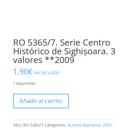
RO 5365/7. Serie Centro
Histórico de Sighișoara. 3
valores **2009
1,90
€
IVA INCLUÍDO
1 disponibles
RO
Añadir al carrito
5365/7.
Serie
Centro
Histórico
SKU:
RO 5365/7
Categorías:
Nuevos Rumanía
,
2001-