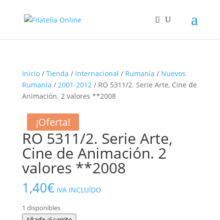
Inicio
/
Tienda
/
Internacional
/
Rumanía
/
Nuevos
Rumanía
/
2001-2012
/ RO 5311/2. Serie Arte, Cine de
Animación. 2 valores **2008
¡Oferta!
¡Oferta!
RO 5311/2. Serie Arte,
Cine de Animación. 2
valores **2008
1,40
€
IVA INCLUÍDO
1 disponibles
RO
Añadir al carrito