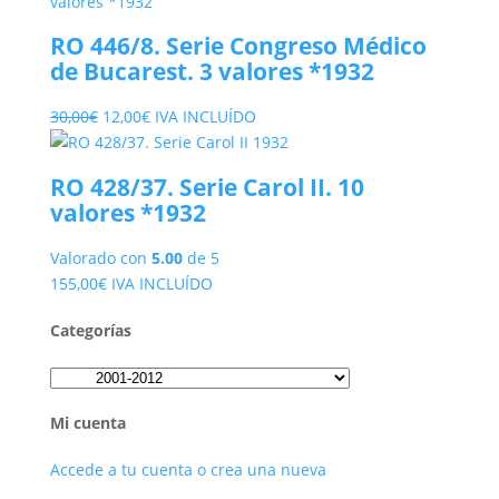
original
actual
era:
es:
RO 446/8. Serie Congreso Médico
11,50€.
4,50€.
de Bucarest. 3 valores *1932
El
El
30,00
€
12,00
€
IVA INCLUÍDO
precio
precio
original
actual
RO 428/37. Serie Carol II. 10
era:
es:
valores *1932
30,00€.
12,00€.
Valorado con
5.00
de 5
155,00
€
IVA INCLUÍDO
Categorías
Mi cuenta
Accede a tu cuenta o crea una nueva