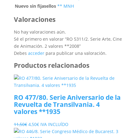
Nuevo sin fijasellos
** MNH
Valoraciones
No hay valoraciones aún.
Sé el primero en valorar “RO 5311/2. Serie Arte, Cine
de Animación. 2 valores **2008”
Debes
acceder
para publicar una valoración.
Productos relacionados
RO 477/80. Serie Aniversario de la
Revuelta de Transilvania. 4
valores **1935
El
El
11,50
€
4,50
€
IVA INCLUÍDO
precio
precio