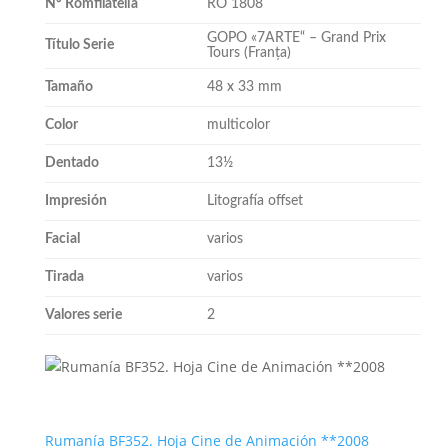
Nº Romfilatelia
RO 1808
GOPO «7ARTE“ – Grand Prix
Título Serie
Tours (Franța)
Tamaño
48 x 33 mm
Color
multicolor
Dentado
13½
Impresión
Litografía offset
Facial
varios
Tirada
varios
Valores serie
2
Rumanía BF352. Hoja Cine de Animación **2008