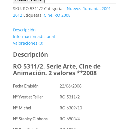
5311/2.
SKU:
RO 5311/2
Categorías:
Nuevos Rumanía
,
2001-
Serie
2012
Etiquetas:
Cine
,
RO 2008
Arte,
Cine
Descripción
de
Información adicional
Animación.
Valoraciones (0)
2
valores
Descripción
**2008
RO 5311/2. Serie Arte, Cine de
cantidad
Animación. 2 valores **2008
Fecha Emisión
22/06/2008
Nº Yvert et Tellier
RO 5311/2
Nº Michel
RO 6309/10
Nº Stanley Gibbons
RO 6903/4