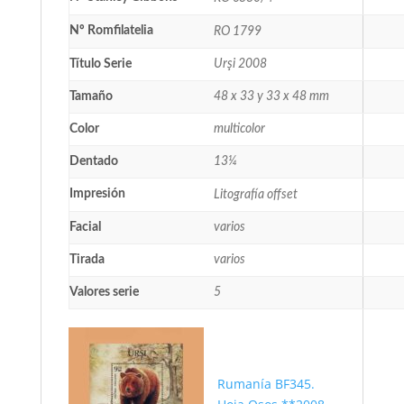
Nº Romfilatelia
RO 1799
Título Serie
Urşi 2008
Tamaño
48 x 33 y 33 x 48 mm
Color
multicolor
Dentado
13¼
Impresión
Litografía offset
Facial
varios
Tirada
varios
Valores serie
5
Rumanía BF345.