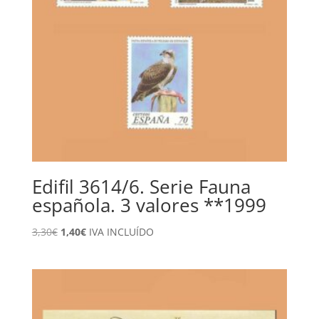
Edifil 3614/6. Serie Fauna
española. 3 valores **1999
El
El
3,30
€
1,40
€
IVA INCLUÍDO
precio
precio
original
actual
era:
es:
3,30€.
1,40€.