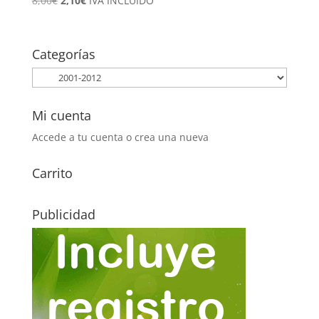
8,00
€
2,10
€
IVA INCLUÍDO
precio
precio
original
actual
era:
es:
Categorías
8,00€.
2,10€.
Mi cuenta
Accede a tu cuenta o crea una nueva
Carrito
Publicidad