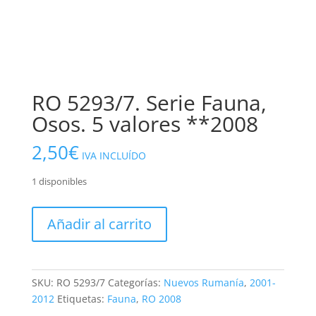
RO 5293/7. Serie Fauna,
Osos. 5 valores **2008
2,50
€
IVA INCLUÍDO
1 disponibles
RO
Añadir al carrito
5293/7.
Serie
Fauna,
Osos.
SKU:
RO 5293/7
Categorías:
Nuevos Rumanía
,
2001-
5
2012
Etiquetas:
Fauna
,
RO 2008
valores