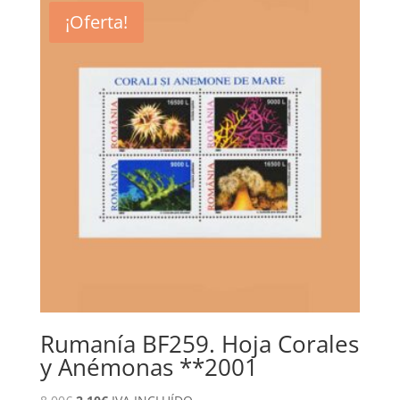
¡Oferta!
Rumanía BF259. Hoja Corales
y Anémonas **2001
El
El