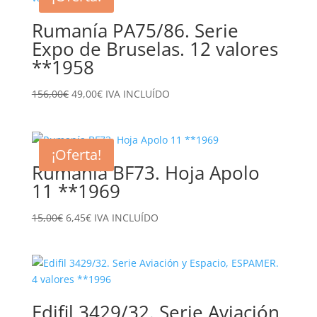
Rumanía PA75/86. Serie
Expo de Bruselas. 12 valores
**1958
El
El
156,00
€
49,00
€
IVA INCLUÍDO
precio
precio
original
actual
era:
es:
¡Oferta!
156,00€.
49,00€.
Rumanía BF73. Hoja Apolo
11 **1969
El
El
15,00
€
6,45
€
IVA INCLUÍDO
precio
precio
original
actual
era:
es:
15,00€.
6,45€.
Edifil 3429/32. Serie Aviación