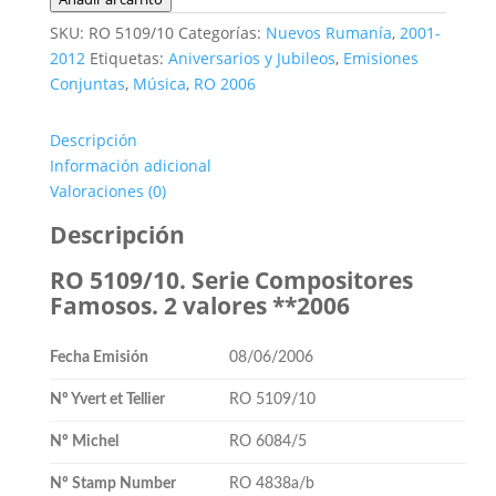
5109/10.
SKU:
RO 5109/10
Categorías:
Nuevos Rumanía
,
2001-
Serie
2012
Etiquetas:
Aniversarios y Jubileos
,
Emisiones
Compositores
Conjuntas
,
Música
,
RO 2006
Famosos.
2
Descripción
valores
Información adicional
**2006
Valoraciones (0)
cantidad
Descripción
RO 5109/10. Serie Compositores
Famosos. 2 valores **2006
Fecha Emisión
08/06/2006
Nº Yvert et Tellier
RO 5109/10
Nº Michel
RO 6084/5
Nº Stamp Number
RO 4838a/b