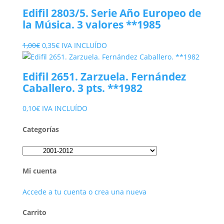
Edifil 2803/5. Serie Año Europeo de
la Música. 3 valores **1985
El
El
1,00
€
0,35
€
IVA INCLUÍDO
precio
precio
original
actual
Edifil 2651. Zarzuela. Fernández
era:
es:
Caballero. 3 pts. **1982
1,00€.
0,35€.
0,10
€
IVA INCLUÍDO
Categorías
Mi cuenta
Accede a tu cuenta o crea una nueva
Carrito