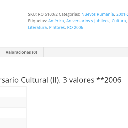
Aniversarios
Culturales
SKU:
RO 5100/2
Categorías:
Nuevos Rumanía
,
2001-
(II).
Etiquetas:
América
,
Aniversarios y Jubileos
,
Cultura
,
3
Literatura
,
Pintores
,
RO 2006
valores
**2006
cantidad
Valoraciones (0)
sario Cultural (II). 3 valores **2006