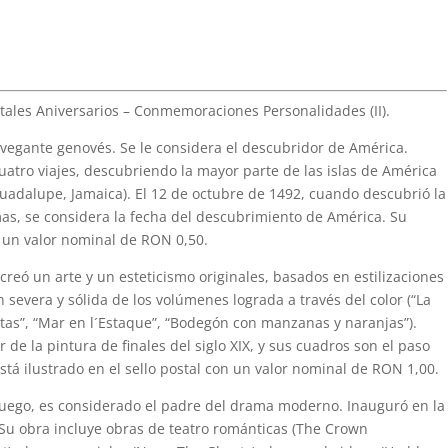
ostales Aniversarios – Conmemoraciones Personalidades (II).
avegante genovés. Se le considera el descubridor de América.
uatro viajes, descubriendo la mayor parte de las islas de América
Guadalupe, Jamaica). El 12 de octubre de 1492, cuando descubrió la
mas, se considera la fecha del descubrimiento de América. Su
on un valor nominal de RON 0,50.
reó un arte y un esteticismo originales, basados ​​en estilizaciones
n severa y sólida de los volúmenes lograda a través del color (“La
rtas”, “Mar en l´Estaque”, “Bodegón con manzanas y naranjas”).
e la pintura de finales del siglo XIX, y sus cuadros son el paso
stá ilustrado en el sello postal con un valor nominal de RON 1,00.
ruego, es considerado el padre del drama moderno. Inauguró en la
s. Su obra incluye obras de teatro románticas (The Crown