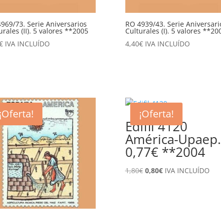
969/73. Serie Aniversarios
RO 4939/43. Serie Aniversari
urales (II). 5 valores **2005
Culturales (I). 5 valores **20
€
IVA INCLUÍDO
4,40
€
IVA INCLUÍDO
¡Oferta!
¡Oferta!
Edifil 4120
América-Upaep.
0,77€ **2004
El
El
1,80
€
0,80
€
IVA INCLUÍDO
precio
precio
original
actual
era:
es:
1,80€.
0,80€.