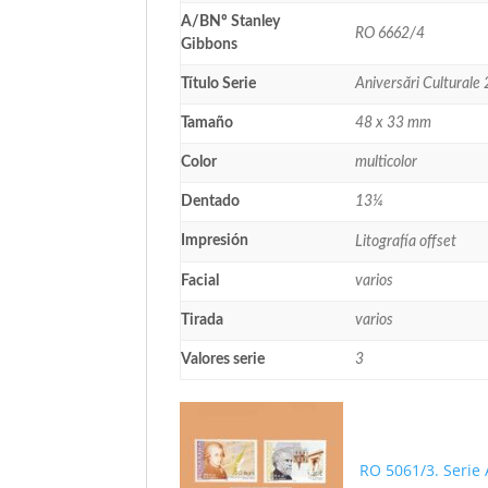
A/BNº Stanley
RO 6662/4
Gibbons
Título Serie
Aniversări Culturale 
Tamaño
48 x 33 mm
Color
multicolor
Dentado
13¼
Impresión
Litografía offset
Facial
varios
Tirada
varios
Valores serie
3
RO 5061/3. Serie 