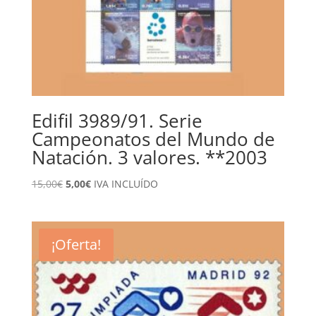
Edifil 3989/91. Serie
Campeonatos del Mundo de
Natación. 3 valores. **2003
El
El
15,00
€
5,00
€
IVA INCLUÍDO
precio
precio
original
actual
era:
es:
¡Oferta!
15,00€.
5,00€.