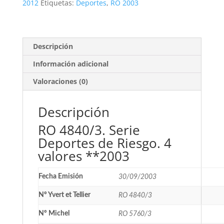
Riesgo.
2012
Etiquetas:
Deportes
,
RO 2003
4
valores
**2003
cantidad
Descripción
Información adicional
Valoraciones (0)
Descripción
RO 4840/3. Serie
Deportes de Riesgo. 4
valores **2003
Fecha Emisión
30/09/2003
Nº Yvert et Tellier
RO 4840/3
Nº Michel
RO 5760/3