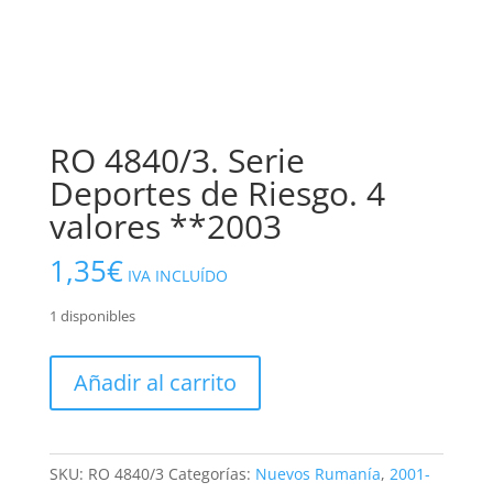
RO 4840/3. Serie
Deportes de Riesgo. 4
valores **2003
1,35
€
IVA INCLUÍDO
1 disponibles
RO
Añadir al carrito
4840/3.
Serie
Deportes
de
SKU:
RO 4840/3
Categorías:
Nuevos Rumanía
,
2001-