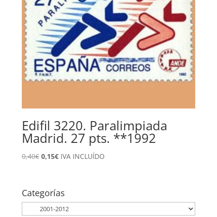
Edifil 3220. Paralimpiada
Madrid. 27 pts. **1992
El
El
0,40
€
0,15
€
IVA INCLUÍDO
precio
precio
original
actual
era:
es:
Categorías
0,40€.
0,15€.