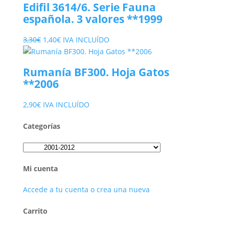
Edifil 3614/6. Serie Fauna
española. 3 valores **1999
El
El
3,30
€
1,40
€
IVA INCLUÍDO
precio
precio
original
actual
Rumanía BF300. Hoja Gatos
era:
es:
**2006
3,30€.
1,40€.
2,90
€
IVA INCLUÍDO
Categorías
Mi cuenta
Accede a tu cuenta o crea una nueva
Carrito