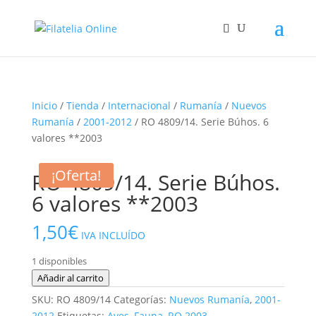
Inicio
/
Tienda
/
Internacional
/
Rumanía
/
Nuevos
Rumanía
/
2001-2012
/ RO 4809/14. Serie Búhos. 6
valores **2003
¡Oferta!
RO 4809/14. Serie Búhos.
6 valores **2003
1,50
€
IVA INCLUÍDO
1 disponibles
RO
Añadir al carrito
4809/14.
SKU:
RO 4809/14
Categorías:
Nuevos Rumanía
,
2001-
Serie
2012
Etiquetas:
Aves
,
Fauna
,
RO 2003