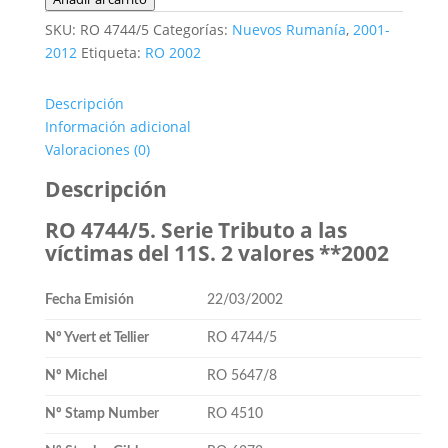
4744/5.
SKU:
RO 4744/5
Categorías:
Nuevos Rumanía
,
2001-
Serie
2012
Etiqueta:
RO 2002
Tributo
a
Descripción
las
Información adicional
víctimas
Valoraciones (0)
del
11S.
Descripción
2
RO 4744/5. Serie Tributo a las
valores
víctimas del 11S. 2 valores **2002
**2002
cantidad
Fecha Emisión
22/03/2002
Nº Yvert et Tellier
RO 4744/5
Nº Michel
RO 5647/8
Nº Stamp Number
RO 4510