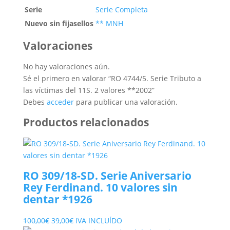
Serie
Serie Completa
Nuevo sin fijasellos
** MNH
Valoraciones
No hay valoraciones aún.
Sé el primero en valorar “RO 4744/5. Serie Tributo a
las víctimas del 11S. 2 valores **2002”
Debes
acceder
para publicar una valoración.
Productos relacionados
RO 309/18-SD. Serie Aniversario
Rey Ferdinand. 10 valores sin
dentar *1926
El
El
100,00
€
39,00
€
IVA INCLUÍDO