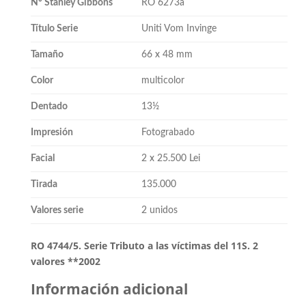
Nº Stanley Gibbons
RO 6273a
Título Serie
Uniti Vom Invinge
Tamaño
66 x 48 mm
Color
multicolor
Dentado
13½
Impresión
Fotograbado
Facial
2 x 25.500 Lei
Tirada
135.000
Valores serie
2 unidos
RO 4744/5. Serie Tributo a las víctimas del 11S. 2
valores **2002
Información adicional