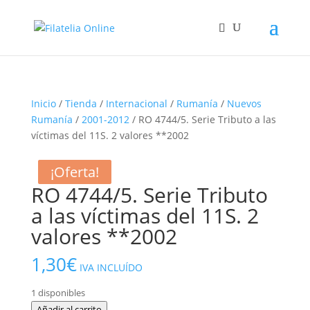
Inicio
/
Tienda
/
Internacional
/
Rumanía
/
Nuevos
Rumanía
/
2001-2012
/ RO 4744/5. Serie Tributo a las
víctimas del 11S. 2 valores **2002
¡Oferta!
¡Oferta!
RO 4744/5. Serie Tributo
a las víctimas del 11S. 2
valores **2002
1,30
€
IVA INCLUÍDO
1 disponibles
RO
Añadir al carrito