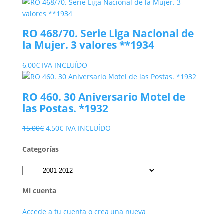
precio
precio
original
actual
era:
es:
RO 468/70. Serie Liga Nacional de
100,00€.
39,00€.
la Mujer. 3 valores **1934
6,00
€
IVA INCLUÍDO
RO 460. 30 Aniversario Motel de
las Postas. *1932
El
El
15,00
€
4,50
€
IVA INCLUÍDO
precio
precio
Categorías
original
actual
era:
es:
15,00€.
4,50€.
Mi cuenta
Accede a tu cuenta o crea una nueva