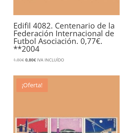
Edifil 4082. Centenario de la
Federación Internacional de
Futbol Asociación. 0,77€.
**2004
El
El
1,80
€
0,80
€
IVA INCLUÍDO
precio
precio
original
actual
era:
es:
¡Oferta!
1,80€.
0,80€.