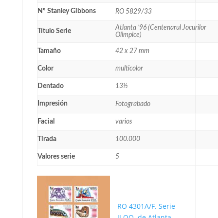
Nº Stanley Gibbons
RO 5829/33
Atlanta ’96 (Centenarul Jocurilor
Título Serie
Olimpice)
Tamaño
42 x 27 mm
Color
multicolor
Dentado
13½
Impresión
Fotograbado
Facial
varios
Tirada
100.000
Valores serie
5
RO 4301A/F. Serie
JJ.OO. de Atlanta