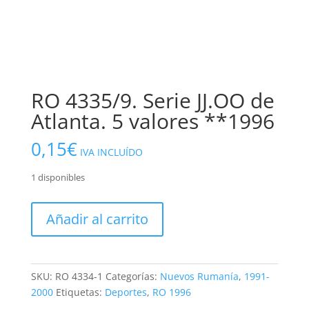
RO 4335/9. Serie JJ.OO de
Atlanta. 5 valores **1996
0,15
€
IVA INCLUÍDO
1 disponibles
RO
Añadir al carrito
4335/9.
Serie
JJ.OO
de
SKU:
RO 4334-1
Categorías:
Nuevos Rumanía
,
1991-
Atlanta.
2000
Etiquetas:
Deportes
,
RO 1996
5