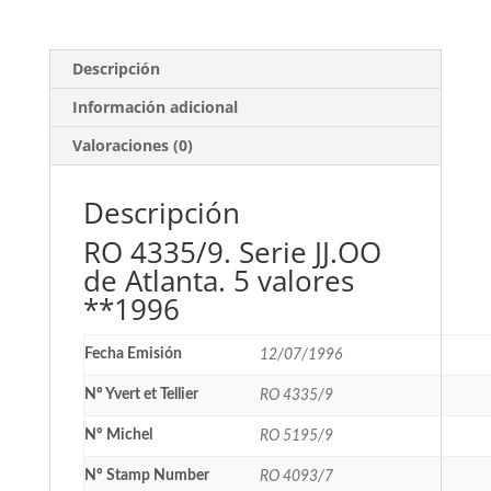
valores
**1996
cantidad
Descripción
Información adicional
Valoraciones (0)
Descripción
RO 4335/9. Serie JJ.OO
de Atlanta. 5 valores
**1996
Fecha Emisión
12/07/1996
Nº Yvert et Tellier
RO 4335/9
Nº Michel
RO 5195/9
Nº Stamp Number
RO 4093/7