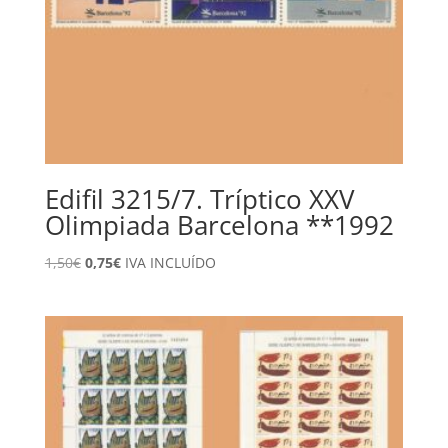
Edifil 3215/7. Tríptico XXV
Olimpiada Barcelona **1992
El
El
1,50
€
0,75
€
IVA INCLUÍDO
precio
precio
original
actual
era:
es:
1,50€.
0,75€.