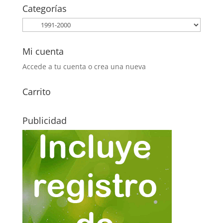
era:
es:
Categorías
2,60€.
1,90€.
Mi cuenta
Accede a tu cuenta o crea una nueva
Carrito
Publicidad