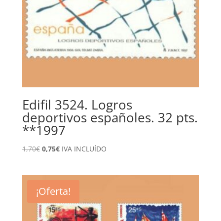
Edifil 3524. Logros
deportivos españoles. 32 pts.
**1997
El
El
1,70
€
0,75
€
IVA INCLUÍDO
precio
precio
original
actual
era:
es:
¡Oferta!
1,70€.
0,75€.