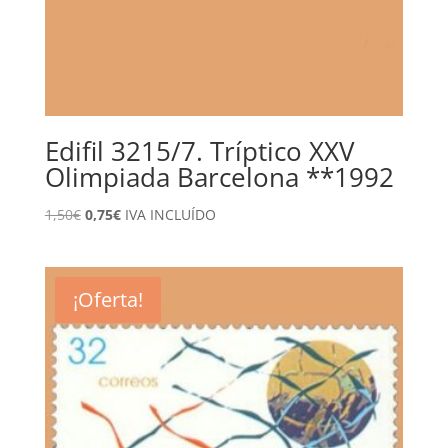
Edifil 3215/7. Tríptico XXV
Olimpiada Barcelona **1992
El
El
1,50
€
0,75
€
IVA INCLUÍDO
precio
precio
original
actual
era:
es:
¡Oferta!
1,50€.
0,75€.