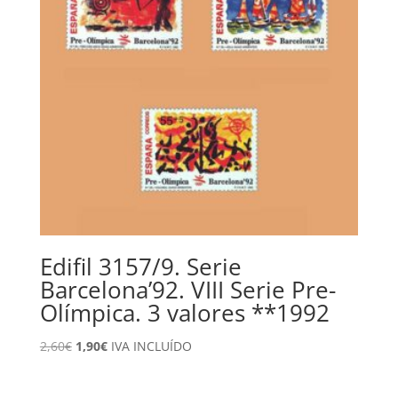
Edifil 3157/9. Serie
Barcelona’92. VIII Serie Pre-
Olímpica. 3 valores **1992
El
El
2,60
€
1,90
€
IVA INCLUÍDO
precio
precio
original
actual