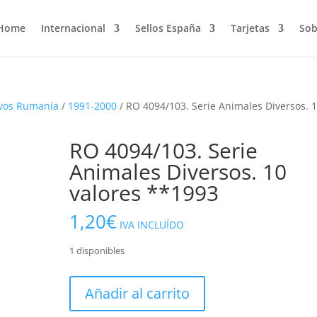
Home
Internacional
Sellos España
Tarjetas
Sob
vos Rumanía
/
1991-2000
/ RO 4094/103. Serie Animales Diversos. 
RO 4094/103. Serie
Animales Diversos. 10
valores **1993
1,20
€
IVA INCLUÍDO
1 disponibles
RO
Añadir al carrito
4094/103.
Serie