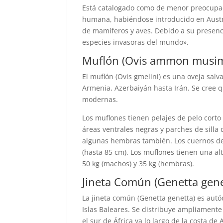
Está catalogado como de menor preocupac
humana, habiéndose introducido en Austra
de mamíferos y aves. Debido a su presencia
especies invasoras del mundo».
Muflón (Ovis ammon musi
El muflón (Ovis gmelini) es una oveja salv
Armenia, Azerbaiyán hasta Irán. Se cree q
modernas.
Los muflones tienen pelajes de pelo corto
áreas ventrales negras y parches de silla
algunas hembras también. Los cuernos de
(hasta 85 cm). Los muflones tienen una a
50 kg (machos) y 35 kg (hembras).
Jineta Común (Genetta gene
La jineta común (Genetta genetta) es autó
Islas Baleares. Se distribuye ampliamente
el sur de África ya lo largo de la costa 