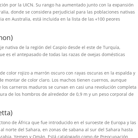
ión por la UICN. Su rango ha aumentado junto con la expansión
lia, donde se considera perjudicial para las poblaciones nativas
 en Australia, está incluida en la lista de las «100 peores
mon)
aje nativa de la región del Caspio desde el este de Turquía,
ue es el antepasado de todas las razas de ovejas domésticas
 de color rojizo a marrón oscuro con rayas oscuras en la espalda y
 de montar de color claro. Los machos tienen cuernos, aunque
 los carneros maduros se curvan en casi una revolución completa
ltura de los hombros de alrededor de 0,9 m y un peso corporal de
tta)
ctono de África que fue introducido en el suroeste de Europa y las
 al norte del Sahara, en zonas de sabana al sur del Sahara hasta
de Arabia, Yemen y Omán. Está catalogado como de Preocupación