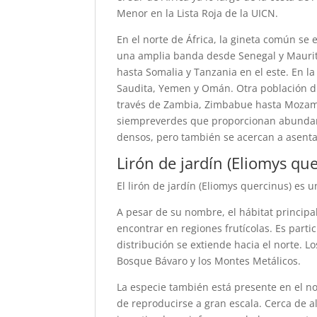
Menor en la Lista Roja de la UICN.
En el norte de África, la gineta común se 
una amplia banda desde Senegal y Mauritan
hasta Somalia y Tanzania en el este. En la
Saudita, Yemen y Omán. Otra población dis
través de Zambia, Zimbabue hasta Mozamb
siempreverdes que proporcionan abundant
densos, pero también se acercan a asentam
Lirón de jardín (Eliomys qu
El lirón de jardín (Eliomys quercinus) es u
A pesar de su nombre, el hábitat principa
encontrar en regiones frutícolas. Es part
distribución se extiende hacia el norte. L
Bosque Bávaro y los Montes Metálicos.
La especie también está presente en el n
de reproducirse a gran escala. Cerca de all