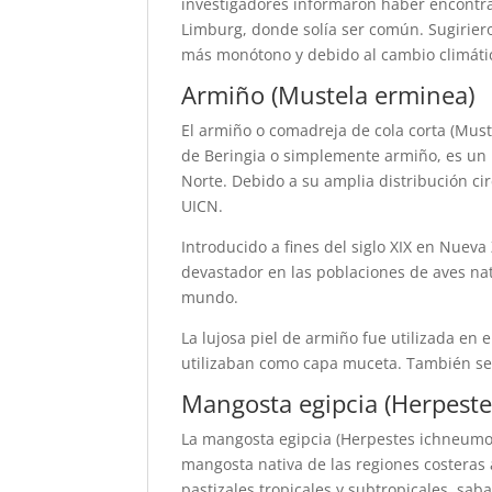
investigadores informaron haber encontra
Limburg, donde solía ser común. Sugiriero
más monótono y debido al cambio climátic
Armiño (Mustela erminea)
El armiño o comadreja de cola corta (Mus
de Beringia o simplemente armiño, es un m
Norte. Debido a su amplia distribución ci
UICN.
Introducido a fines del siglo XIX en Nueva
devastador en las poblaciones de aves na
mundo.
La lujosa piel de armiño fue utilizada en 
utilizaban como capa muceta. También se 
Mangosta egipcia (Herpest
La mangosta egipcia (Herpestes ichneum
mangosta nativa de las regiones costeras 
pastizales tropicales y subtropicales, saba