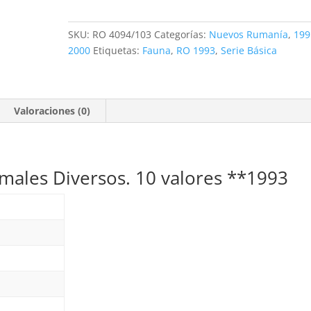
Animales
Diversos.
SKU:
RO 4094/103
Categorías:
Nuevos Rumanía
,
199
10
2000
Etiquetas:
Fauna
,
RO 1993
,
Serie Básica
valores
**1993
cantidad
Valoraciones (0)
males Diversos. 10 valores **1993