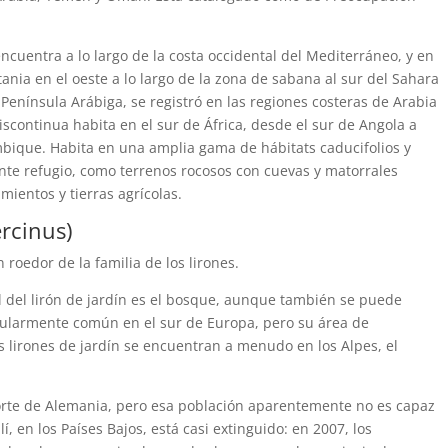
encuentra a lo largo de la costa occidental del Mediterráneo, y en
ia en el oeste a lo largo de la zona de sabana al sur del Sahara
 Península Arábiga, se registró en las regiones costeras de Arabia
continua habita en el sur de África, desde el sur de Angola a
ique. Habita en una amplia gama de hábitats caducifolios y
e refugio, como terrenos rocosos con cuevas y matorrales
ientos y tierras agrícolas.
ercinus)
n roedor de la familia de los lirones.
l del lirón de jardín es el bosque, aunque también se puede
icularmente común en el sur de Europa, pero su área de
os lirones de jardín se encuentran a menudo en los Alpes, el
orte de Alemania, pero esa población aparentemente no es capaz
í, en los Países Bajos, está casi extinguido: en 2007, los