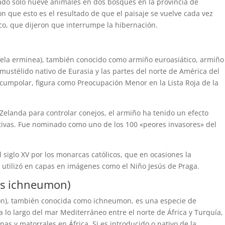
do solo nueve animales en dos bosques en la provincia de
n que esto es el resultado de que el paisaje se vuelve cada vez
o, que dijeron que interrumpe la hibernación.
tela erminea), también conocido como armiño euroasiático, armiño
ustélido nativo de Eurasia y las partes del norte de América del
rcumpolar, figura como Preocupación Menor en la Lista Roja de la
 Zelanda para controlar conejos, el armiño ha tenido un efecto
tivas. Fue nominado como uno de los 100 «peores invasores» del
el siglo XV por los monarcas católicos, que en ocasiones la
utilizó en capas en imágenes como el Niño Jesús de Praga.
es ichneumon)
on), también conocida como ichneumon, es una especie de
a lo largo del mar Mediterráneo entre el norte de África y Turquía,
nas y matorrales en África. Si es introducido o nativo de la