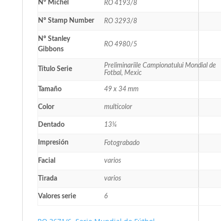
Nº Michel
RO 4193/8
Nº Stamp Number
RO 3293/8
Nº Stanley
RO 4980/5
Gibbons
Preliminariile Campionatului Mondial de
Título Serie
Fotbal, Mexic
Tamaño
49 x 34 mm
Color
multicolor
Dentado
13¼
Impresión
Fotograbado
Facial
varios
Tirada
varios
Valores serie
6