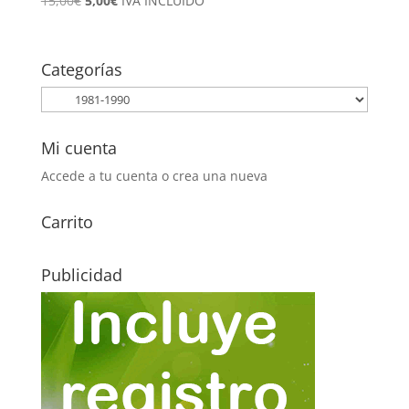
15,00
€
5,00
€
IVA INCLUÍDO
precio
precio
original
actual
era:
es:
Categorías
15,00€.
5,00€.
Mi cuenta
Accede a tu cuenta o crea una nueva
Carrito
Publicidad