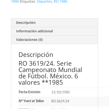
Fútbol.
1990
Etiquetas:
Deportes
,
RO 1985
México.
6
valores
**1985
Descripción
cantidad
Información adicional
Valoraciones (0)
Descripción
RO 3619/24. Serie
Campeonato Mundial
de Fútbol. México. 6
valores **1985
Fecha Emisión
15/10/1985
Nº Yvert et Tellier
RO 3619/24