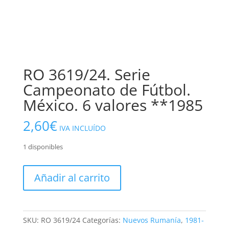
RO 3619/24. Serie
Campeonato de Fútbol.
México. 6 valores **1985
2,60
€
IVA INCLUÍDO
1 disponibles
RO
Añadir al carrito
3619/24.
Serie
Campeonato
de
SKU:
RO 3619/24
Categorías:
Nuevos Rumanía
,
1981-