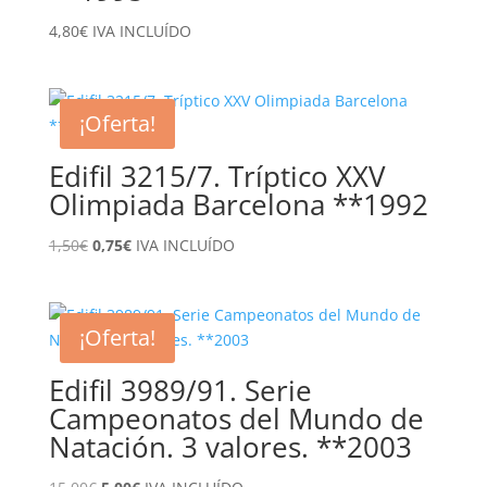
4,80
€
IVA INCLUÍDO
¡Oferta!
Edifil 3215/7. Tríptico XXV
Olimpiada Barcelona **1992
El
El
1,50
€
0,75
€
IVA INCLUÍDO
precio
precio
original
actual
era:
es:
¡Oferta!
1,50€.
0,75€.
Edifil 3989/91. Serie
Campeonatos del Mundo de
Natación. 3 valores. **2003
El
El