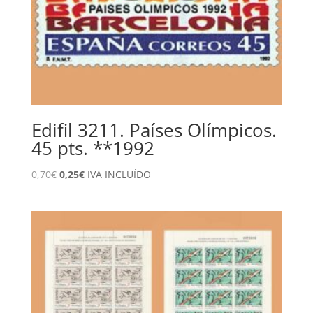
Edifil 3211. Países Olímpicos.
45 pts. **1992
El
El
0,70
€
0,25
€
IVA INCLUÍDO
precio
precio
original
actual
era:
es:
0,70€.
0,25€.