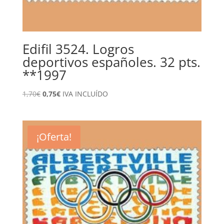
Edifil 3524. Logros
deportivos españoles. 32 pts.
**1997
El
El
1,70
€
0,75
€
IVA INCLUÍDO
precio
precio
original
actual
era:
es:
¡Oferta!
1,70€.
0,75€.