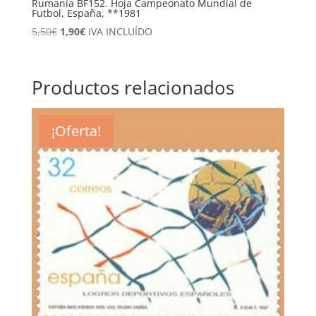
Rumanía BF152. Hoja Campeonato Mundial de
Futbol, España, **1981
El
El
5,50
€
1,90
€
IVA INCLUÍDO
precio
precio
original
actual
era:
es:
Productos relacionados
5,50€.
1,90€.
¡Oferta!