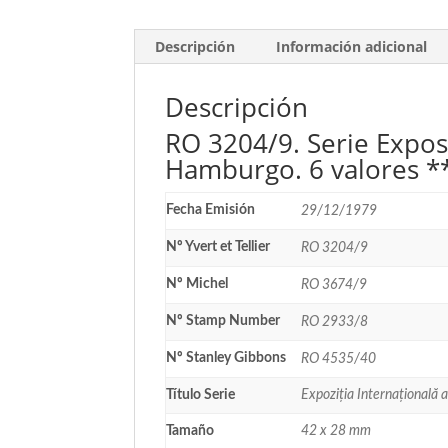
Descripción
Información adicional
Descripción
RO 3204/9. Serie Exposi
Hamburgo. 6 valores *
Fecha Emisión
29/12/1979
Nº Yvert et Tellier
RO 3204/9
Nº Michel
RO 3674/9
Nº Stamp Number
RO 2933/8
Nº Stanley Gibbons
RO 4535/40
Título Serie
Expoziția Internațională 
Tamaño
42 x 28 mm