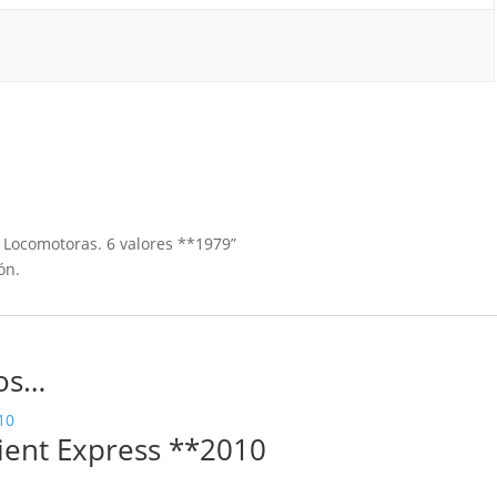
e Locomotoras. 6 valores **1979”
ón.
os…
ient Express **2010