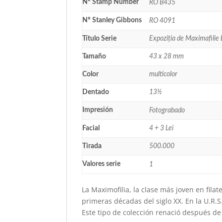
Nº Stamp Number
RO B435
Nº Stanley Gibbons
RO 4091
Título Serie
Expoziția de Maximafili
Tamaño
43 x 28 mm
Color
multicolor
Dentado
13½
Impresión
Fotograbado
Facial
4 + 3 Lei
Tirada
500.000
Valores serie
1
La Maximofilia, la clase más joven en filat
primeras décadas del siglo XX. En la U.R.
Este tipo de colección renació después de