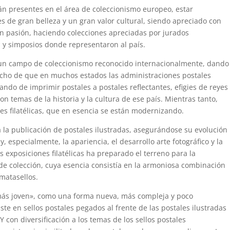
án presentes en el área de coleccionismo europeo, estar
 de gran belleza y un gran valor cultural, siendo apreciado con
on pasión, haciendo colecciones apreciadas por jurados
s y simposios donde representaron al país.
 era un campo de coleccionismo reconocido internacionalmente, dando
 hecho de que en muchos estados las administraciones postales
ando de imprimir postales a postales reflectantes, efigies de reyes
on temas de la historia y la cultura de ese país. Mientras tanto,
nes filatélicas, que en esencia se están modernizando.
 la publicación de postales ilustradas, asegurándose su evolución
, especialmente, la apariencia, el desarrollo arte fotográfico y la
as exposiciones filatélicas ha preparado el terreno para la
de colección, cuya esencia consistía en la armoniosa combinación
 matasellos.
 «más joven», como una forma nueva, más compleja y poco
te en sellos postales pegados al frente de las postales ilustradas
con diversificación a los temas de los sellos postales