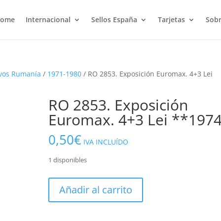
ome
Internacional
Sellos España
Tarjetas
Sobr
vos Rumanía
/
1971-1980
/ RO 2853. Exposición Euromax. 4+3 Lei
RO 2853. Exposición
Euromax. 4+3 Lei **197
0,50
€
IVA INCLUÍDO
1 disponibles
RO
Añadir al carrito
2853.
Exposición
Euromax.