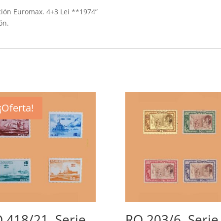
ción Euromax. 4+3 Lei **1974”
ón.
¡Oferta!
 418/21. Serie
RO 203/6. Serie