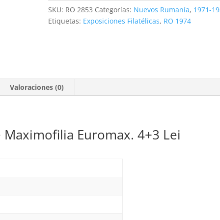
4+3
SKU:
RO 2853
Categorías:
Nuevos Rumanía
,
1971-19
Lei
Etiquetas:
Exposiciones Filatélicas
,
RO 1974
**1974
cantidad
Valoraciones (0)
 Maximofilia Euromax. 4+3 Lei