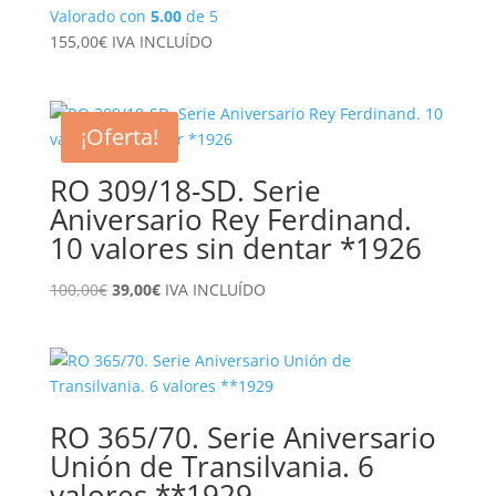
Valorado con
5.00
de 5
155,00
€
IVA INCLUÍDO
¡Oferta!
RO 309/18-SD. Serie
Aniversario Rey Ferdinand.
10 valores sin dentar *1926
El
El
100,00
€
39,00
€
IVA INCLUÍDO
precio
precio
original
actual
era:
es:
100,00€.
39,00€.
RO 365/70. Serie Aniversario
Unión de Transilvania. 6
valores **1929