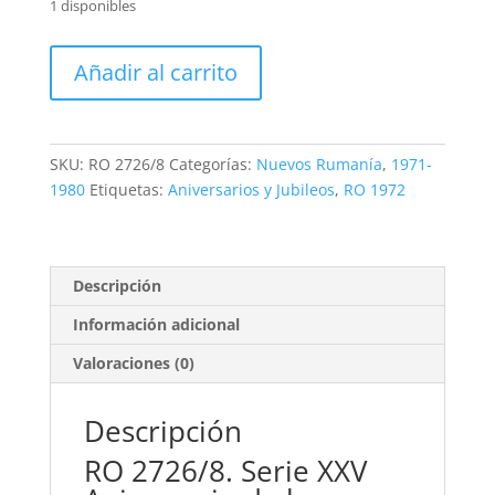
1 disponibles
RO
Añadir al carrito
2726/8.
Serie
XXV
Aniversario
SKU:
RO 2726/8
Categorías:
Nuevos Rumanía
,
1971-
de
1980
Etiquetas:
Aniversarios y Jubileos
,
RO 1972
la
República.
3
valores
Descripción
**1972
Información adicional
cantidad
Valoraciones (0)
Descripción
RO 2726/8. Serie XXV