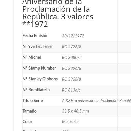
Aniversario de la
Proclamación de la
República. 3 valores
**1972
Fecha Emisión
30/12/1972
Nº Yvert et Tellier
RO 2726/8
Nº Michel
RO 3080/2
Nº Stamp Number
RO 2396/8
Nº Stanley Gibbons
RO 3966/8
Nº Romfilatelia
RO 813a/c
Título Serie
A XXV-a aniversare a Proclamării Republi
Tamaño
33,5 x 48,5 mm
Color
Multicolor