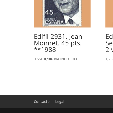
Edifil 2931. Jean
Ed
Monnet. 45 pts.
Se
**1988
2 
El
El
0,55
€
0,10
€
IVA INCLUÍDO
1,75
precio
precio
original
actual
era:
es:
0,55€.
0,10€.
Contacto
Legal