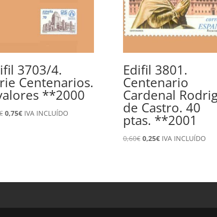
ifil 3703/4.
Edifil 3801.
rie Centenarios.
Centenario
valores **2000
Cardenal Rodri
de Castro. 40
El
El
€
0,75
€
IVA INCLUÍDO
ptas. **2001
precio
precio
original
actual
El
El
0,60
€
0,25
€
IVA INCLUÍDO
era:
es:
precio
precio
1,75€.
0,75€.
original
actual
era:
es:
0,60€.
0,25€.