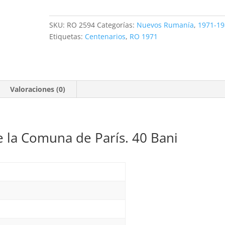
de
la
SKU:
RO 2594
Categorías:
Nuevos Rumanía
,
1971-19
Comuna
Etiquetas:
Centenarios
,
RO 1971
de
París.
40
Bani
Valoraciones (0)
**1971
cantidad
 la Comuna de París. 40 Bani