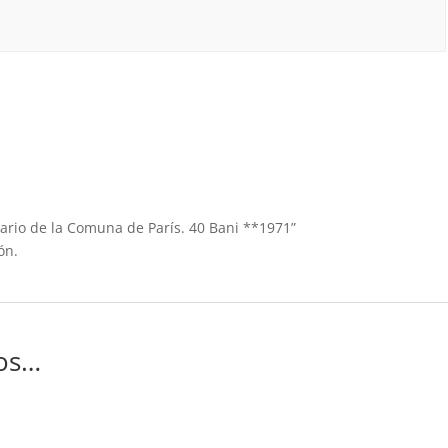
nario de la Comuna de París. 40 Bani **1971”
ón.
os…