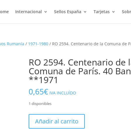
ome
Internacional
Sellos España
Tarjetas
Sobr
vos Rumanía
/
1971-1980
/ RO 2594. Centenario de la Comuna de Pa
RO 2594. Centenario de 
Comuna de París. 40 Ban
**1971
0,65
€
IVA INCLUÍDO
1 disponibles
RO
Añadir al carrito
2594.
Centenario