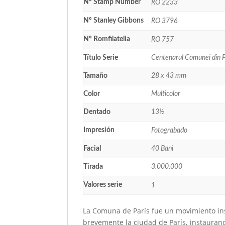
Nº Stamp Number
RO 2233
Nº Stanley Gibbons
RO 3796
Nº Romfilatelia
RO 757
Título Serie
Centenarul Comunei din P
Tamaño
28 x 43 mm
Color
Multicolor
Dentado
13½
Impresión
Fotograbado
Facial
40 Bani
Tirada
3.000.000
Valores serie
1
La Comuna de París fue un movimiento in
brevemente la ciudad de París, instauran