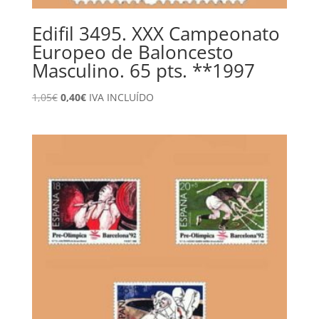
Edifil 3495. XXX Campeonato
Europeo de Baloncesto
Masculino. 65 pts. **1997
El
El
1,05
€
0,40
€
IVA INCLUÍDO
precio
precio
original
actual
era:
es:
1,05€.
0,40€.