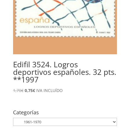
Edifil 3524. Logros
deportivos españoles. 32 pts.
**1997
El
El
1,70
€
0,75
€
IVA INCLUÍDO
precio
precio
original
actual
era:
es:
Categorías
1,70€.
0,75€.