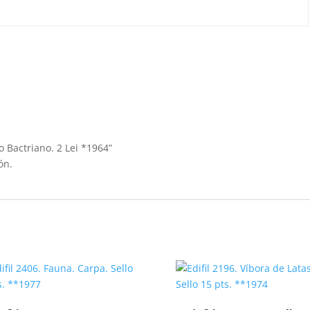
o Bactriano. 2 Lei *1964”
ón.