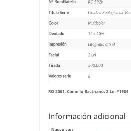
Nº Romfilatelia
RO 592h
Título Serie
Gradina Zoologica din Buc
Color
Multicolor
Dentado
14 x 13½
Impresión
Litografía offset
Facial
2 Lei
Tirada
500.000
Valores serie
8
RO 2061. Camello Bactriano. 2 Lei *1964
Información adicional
Nuevo con