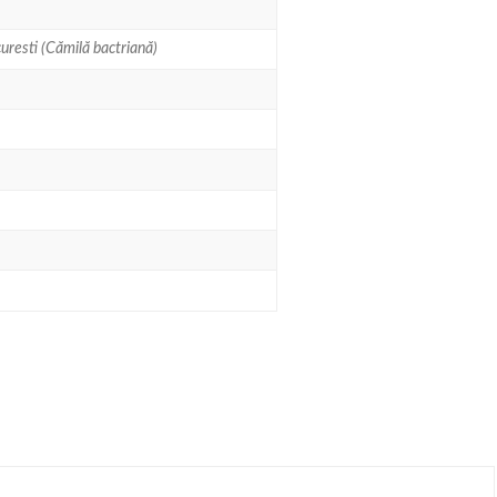
uresti (Cămilă bactriană)