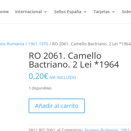
ome
Internacional
Sellos España
Tarjetas
Sobr
vos Rumanía
/
1961-1970
/ RO 2061. Camello Bactriano. 2 Lei *1964
RO 2061. Camello
Bactriano. 2 Lei *1964
0,20
€
IVA INCLUÍDO
1 disponibles
RO
Añadir al carrito
2061.
Camello
Bactriano.
2
SKU:
RO 2061_al
Categorías:
Nuevos Rumanía
,
1961