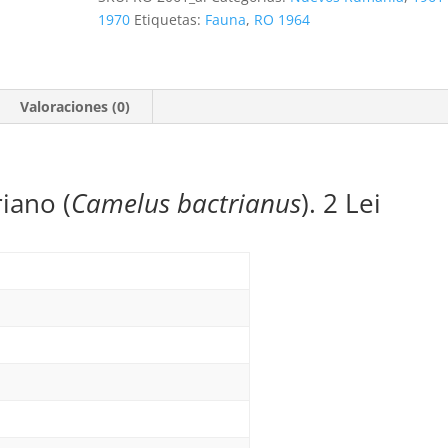
Lei
1970
Etiquetas:
Fauna
,
RO 1964
*1964
cantidad
Valoraciones (0)
iano (
Camelus bactrianus
). 2 Lei