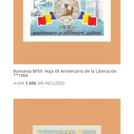
Rumanía BF59. Hoja XX Aniversario de la Liberación
**1964
El
El
4,00
€
1,50
€
IVA INCLUÍDO
precio
precio
original
actual
era:
es:
4,00€.
1,50€.