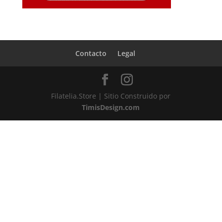
Contacto
Legal
Filatelia.Store | Sitio Construido por
TimisDesign.com