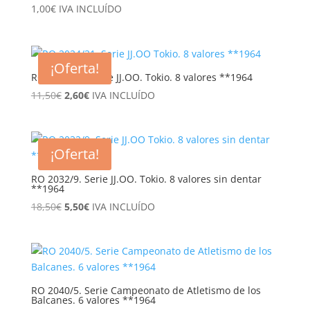
1,00
€
IVA INCLUÍDO
¡Oferta!
RO 2024/31. Serie JJ.OO. Tokio. 8 valores **1964
El
El
11,50
€
2,60
€
IVA INCLUÍDO
precio
precio
original
actual
era:
es:
¡Oferta!
11,50€.
2,60€.
RO 2032/9. Serie JJ.OO. Tokio. 8 valores sin dentar
**1964
El
El
18,50
€
5,50
€
IVA INCLUÍDO
precio
precio
original
actual
era:
es:
18,50€.
5,50€.
RO 2040/5. Serie Campeonato de Atletismo de los
Balcanes. 6 valores **1964