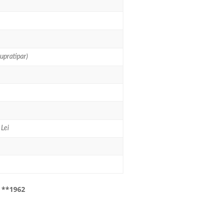
supratipar)
 Lei
i **1962