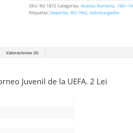
de
SKU:
RO 1872
Categorías:
Nuevos Rumanía
,
1961-19
la
Etiquetas:
Deportes
,
RO 1962
,
Sobrecargados
UEFA.
2
Lei
**1962
cantidad
Valoraciones (0)
orneo Juvenil de la UEFA. 2 Lei