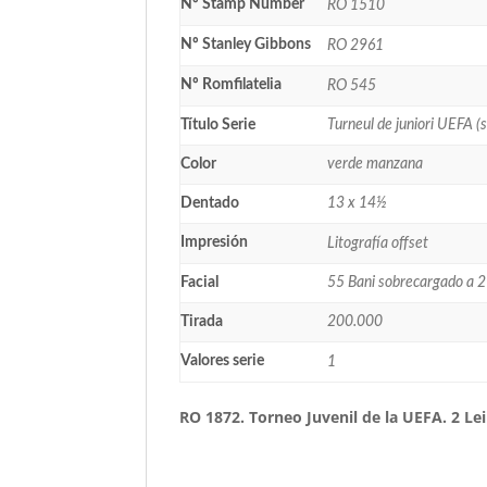
Nº Stamp Number
RO 1510
Nº Stanley Gibbons
RO 2961
Nº Romfilatelia
RO 545
Título Serie
Turneul de juniori UEFA (
Color
verde manzana
Dentado
13 x 14½
Impresión
Litografía offset
Facial
55 Bani sobrecargado a 2
Tirada
200.000
Valores serie
1
RO 1872. Torneo Juvenil de la UEFA. 2 Le