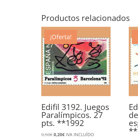
Productos relacionados
¡Oferta!
Edifil 3192. Juegos
Ed
Paralímpicos. 27
de
pts. **1992
es
**
El
El
0,50
€
0,20
€
IVA INCLUÍDO