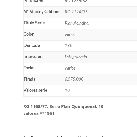
Nº Michel
RO 1276/88
Nº Stanley Gibbons
RO 2124/35
Título Serie
Planul cincinal
Color
varios
Dentado
13½
Impresión
Fotograbado
Facial
varios
Tirada
6.075.000
Valores serie
10
RO 1168/77. Serie Plan Quinquenal. 10
valores **1951