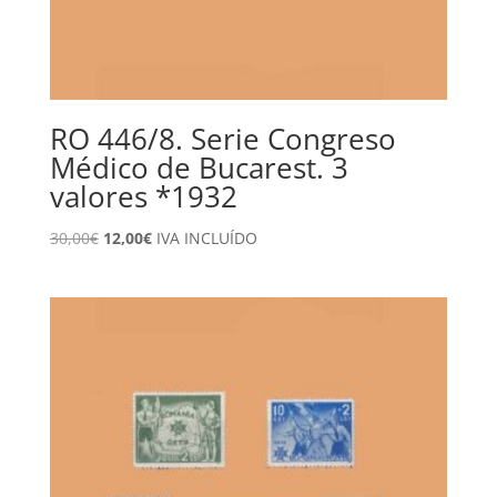
RO 446/8. Serie Congreso
Médico de Bucarest. 3
valores *1932
El
El
30,00
€
12,00
€
IVA INCLUÍDO
precio
precio
original
actual
era:
es:
30,00€.
12,00€.