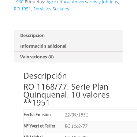
10
1960
Etiquetas:
Agricultura
,
Aniversarios y Jubileos
,
valores
RO 1951
,
Servicios Sociales
**1951
cantidad
Descripción
Información adicional
Valoraciones (0)
Descripción
RO 1168/77. Serie Plan
Quinquenal. 10 valores
**1951
Fecha Emisión
22/09/1951
Nº Yvert et Tellier
RO 1168/77