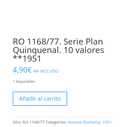
RO 1168/77. Serie Plan
Quinquenal. 10 valores
**1951
4,90
€
IVA INCLUÍDO
1 disponibles
RO
Añadir al carrito
1168/77.
Serie
Plan
Quinquenal.
SKU:
RO 1168/77
Categorías:
Nuevos Rumanía
,
1951-