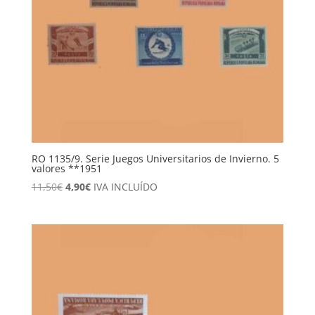
RO 1135/9. Serie Juegos Universitarios de Invierno. 5
valores **1951
El
El
11,50
€
4,90
€
IVA INCLUÍDO
precio
precio
original
actual
era:
es:
11,50€.
4,90€.