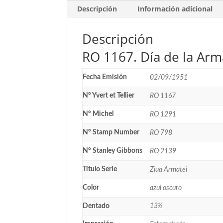
Descripción
Información adicional
Descripción
RO 1167. Día de la Arm
Fecha Emisión
02/09/1951
Nº Yvert et Tellier
RO 1167
Nº Michel
RO 1291
Nº Stamp Number
RO 798
Nº Stanley Gibbons
RO 2139
Título Serie
Ziua Armatei
Color
azul oscuro
Dentado
13½