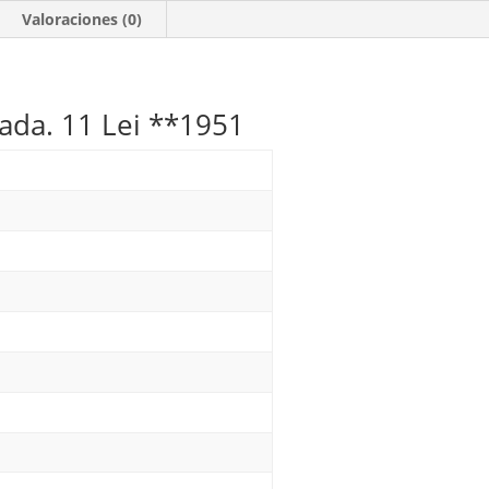
11
Valoraciones (0)
Lei
**1951
cantidad
ada. 11 Lei **1951