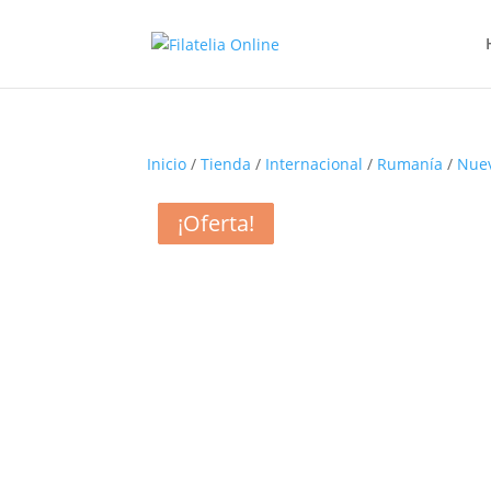
Inicio
/
Tienda
/
Internacional
/
Rumanía
/
Nue
¡Oferta!
¡Oferta!
¡Oferta!