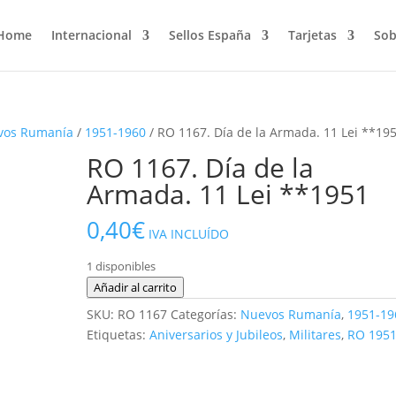
Home
Internacional
Sellos España
Tarjetas
Sob
vos Rumanía
/
1951-1960
/ RO 1167. Día de la Armada. 11 Lei **19
RO 1167. Día de la
Armada. 11 Lei **1951
0,40
€
IVA INCLUÍDO
1 disponibles
RO
Añadir al carrito
1167.
SKU:
RO 1167
Categorías:
Nuevos Rumanía
,
1951-19
Día
Etiquetas:
Aniversarios y Jubileos
,
Militares
,
RO 195
de
la
Armada.