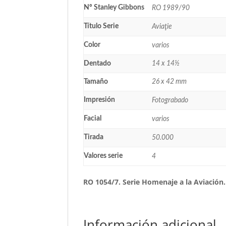
Nº Stanley Gibbons
RO 1989/90
Título Serie
Aviaţie
Color
varios
Dentado
14 x 14½
Tamaño
26 x 42 mm
Impresión
Fotograbado
Facial
varios
Tirada
50.000
Valores serie
4
RO 1054/7. Serie Homenaje a la Aviación.
Información adicional