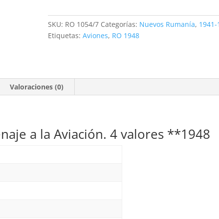
Homenaje
a
SKU:
RO 1054/7
Categorías:
Nuevos Rumanía
,
1941-
la
Etiquetas:
Aviones
,
RO 1948
Aviación.
4
valores
**1948
Valoraciones (0)
cantidad
aje a la Aviación. 4 valores **1948