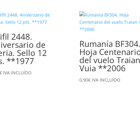
ifil 2448.
Rumanía BF304
iversario de
Hoja Centenari
eria. Sello 12
del vuelo Traia
s. **1977
Vuia **2006
€
IVA INCLUÍDO
0,90
€
IVA INCLUÍDO