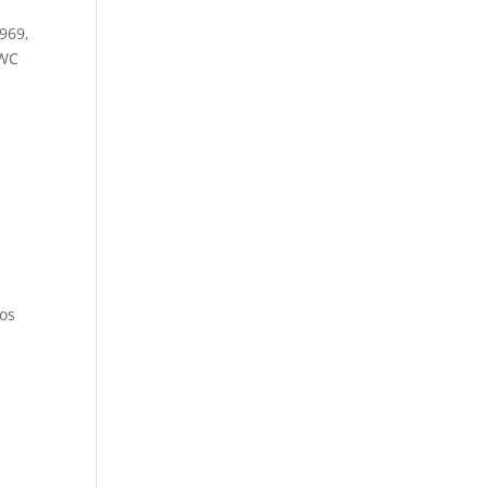
969,
LWC
los